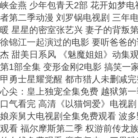
峡金燕 少年包青天2部 花开如梦电
者第二季动漫 刘罗锅电视剧 三年
暖 星星的密室张艺兴 妻子的背叛
徐锦江一起演过的电影 要听爸爸的
杰 甜美日系风 《魅魔姐姐》动集观
第1部全集 变形金刚2电影 搞笑一
甲勇士星耀觉醒 都市猎人未删减完
心尖：皇上独宠全集免费 越狱第一
口气看完 高清《以猫饲爱》电视剧
娘亲舅大电视剧全集免费观看 波多
观看 福尔摩斯第二季 权游前传龙