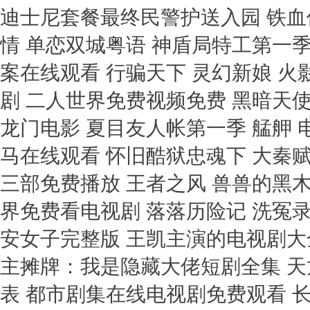
迪士尼套餐最终民警护送入园 铁血
情 单恋双城粤语 神盾局特工第一季
案在线观看 行骗天下 灵幻新娘 
剧 二人世界免费视频免费 黑暗天使
龙门电影 夏目友人帐第一季 艋舺 
马在线观看 怀旧酷狱忠魂下 大秦
三部免费播放 王者之风 兽兽的黑
界免费看电视剧 落落历险记 洗冤
安女子完整版 王凯主演的电视剧大全
主摊牌：我是隐藏大佬短剧全集 天
表 都市剧集在线电视剧免费观看 