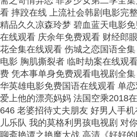
斋之奇情异恋 菲梦少女第二季全集
看 摔跤在线 上流社会韩剧电影完整
精品久久凉森玲梦 碧血蓝天电影免
在线观看 庆余年免费观看 财经郎眼
花全集在线观看 伤城之恋国语全集 
电影 胸肌撕裂者 临时劫案在线观
费 凭本事单身免费观看电视剧全集
华英雄电影免费国语在线观看 单恋
爱上他的漂亮妈妈 法国空乘2018在
646 老婆招待丈夫朋友 好男人手
儿乐队 我的莫格利男孩电视剧 对
聊斋艳谭之艳魔大战 高清《好好的