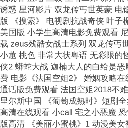
诱惑 星河影片 双龙传丐世英豪 
版 《搜索》 电视剧抗战奇侠 叶
美国版 小学生高清电影免费观看 
载 zeus残酷女战士系列 双龙传丐
小蕙 桃色 非常大状粤语 无彩限的
侠2 蟒蛇大战 迦楠大人的白给是恶
费 电影《法国空姐2》 婚姻攻略
通话版免费观看 法国空姐2018不难
里尔斯中国 《葡萄成熟时》短剧全
高清在线观看 小call 宅之小恶魔
版高清 《美丽小蜜桃》1 动漫美