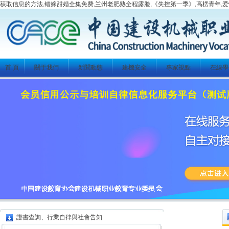
获取信息的方法,错嫁甜婚全集免费,兰州老肥熟全程露脸,《失控第一季》,高楞青年,爱
首 頁
關于我們
新聞動態
建機安全
專家視點
在線學
證書查詢、行業自律與社會告知