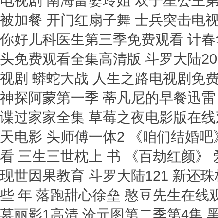
电视剧 南海富婆玲姐 双子星公主
被加餐 开门红扇子舞 士兵突击电
你好儿科医生第三季免费观看 计春
头免费观看全集高清版 斗罗大陆20
视剧 蟒蛇大战 人生之路电视剧免费观
神探阿蒙第一季 蒂凡尼的早餐迅雷 
谍过家家全集 草莓之夜电影版在线
天电影 头师傅一体2 《咱们结婚
看 三生三世枕上 书 《百劫红颜》
现世因果教育 斗罗大陆121 新还
些 年 落跑甜心徐垒 憨豆先生在线
墓丽影1高清 沧元图第二季第4集