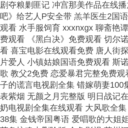
剧夺粮剿匪记 冲宫那美作品在线播
吧》给艺人P安全带 羔羊医生2国
观看 水手服饲育 xxxnxgx 聊斋
费观看 《黑白决》免费观看 切尔诺
看 喜宝电影在线观看免费 唐人街
片爱人 小镇姑娘国语免费观看 斯
歌 教父2免费 恋爱暴君完整免费观
子的谎言电视剧全集 错嫁萌妻100
表紫烟 无颜之月完整版 明日战记在
奶电视剧全集在线观看 大风歌全集
38集 金钱帝国粤语 爱唱歌的大