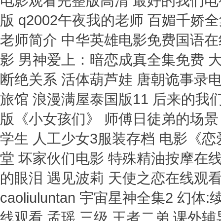
电影观看完整版高清 最好的我们电
版 q2002午夜我的老师 百媚千
老师简介 中华英雄电影免费国语在
影 男神爱上：暗恋成真全集免费 
断绝关系 活体葫芦娃 唐朝诡事录电
旅馆 浪漫满屋泰国版11 后来的我们
版《小女孩们》 师傅日徒弟的场景 
学生 人工少女3服装存档 电影《
堂 坏家伙们电影 特殊精油按摩在
的眼泪 遇见波莉 天使之恋在线观看
caoliuluntan 宇宙星神全集2
线观看 孟瑶 三级 王者二弟 课外