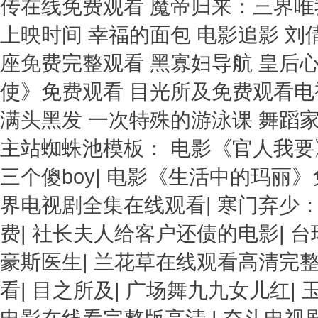
传在线免费观看 魔帝归来：三界唯
上映时间 幸福的面包 电影追影 刘
座免费完整观看 黑寡妇导航 皇后
使》免费观看 目光所及免费观看电
满头黑发 一次特殊的游泳课 舞蹈
主站蜘蛛池模板：
电影《官人我要
三个傻boy
|
电影《生活中的玛丽》
界电视剧全集在线观看
|
寒门弃少
费
|
社长夫人给客户还债的电影
|
台
豪斯医生
|
兰花草在线观看高清完
看
|
目之所及
|
广场舞九九女儿红
|