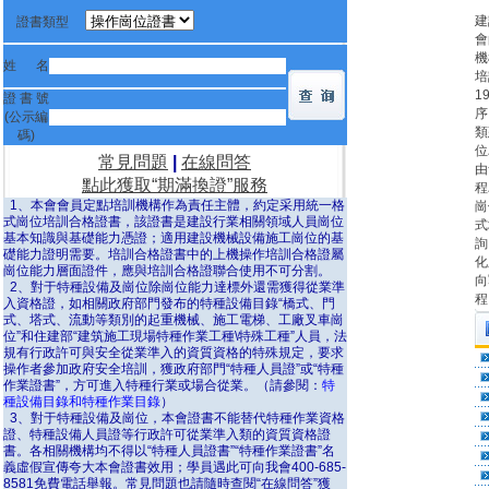
建
證書類型
會
機
姓 名
培
1
證 書 號
序
(公示編
類
碼)
位
常見問題
|
在線問答
由
點此獲取“期滿換證”服務
程
1、本會會員定點培訓機構作為責任主體，約定采用統一格
崗
式崗位培訓合格證書，該證書是建設行業相關領域人員崗位
式
基本知識與基礎能力憑證；適用建設機械設備施工崗位的基
詢
礎能力證明需要。培訓合格證書中的上機操作培訓合格證屬
化
崗位能力層面證件，應與培訓合格證聯合使用不可分割。
向
2、對于特種設備及崗位除崗位能力達標外還需獲得從業準
程
入資格證，如相關政府部門發布的特種設備目錄“橋式、門
式、塔式、流動等類別的起重機械、施工電梯、工廠叉車崗
位”和住建部“建筑施工現場特種作業工種\特殊工種”人員，法
規有行政許可與安全從業準入的資質資格的特殊規定，要求
操作者參加政府安全培訓，獲政府部門“特種人員證”或“特種
作業證書”，方可進入特種行業或場合從業。（請參閱：
特
種設備目錄和特種作業目錄
）
3、對于特種設備及崗位，本會證書不能替代特種作業資格
證、特種設備人員證等行政許可從業準入類的資質資格證
書。各相關機構均不得以“特種人員證書”“特種作業證書”名
義虛假宣傳夸大本會證書效用；學員遇此可向我會400-685-
8581免費電話舉報。常見問題也請隨時查閱“在線問答”獲