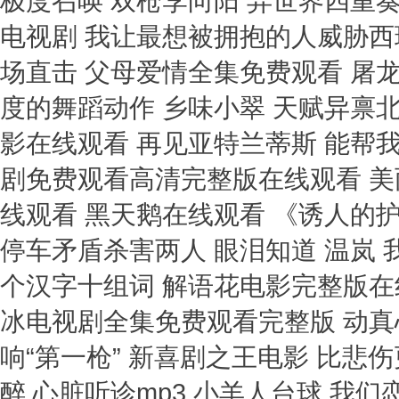
极度召唤 双枪李向阳 异世界四重
电视剧 我让最想被拥抱的人威胁西
场直击 父母爱情全集免费观看 屠
度的舞蹈动作 乡味小翠 天赋异禀北
影在线观看 再见亚特兰蒂斯 能帮
剧免费观看高清完整版在线观看 美
线观看 黑天鹅在线观看 《诱人的
停车矛盾杀害两人 眼泪知道 温岚
个汉字十组词 解语花电影完整版在
冰电视剧全集免费观看完整版 动真
响“第一枪” 新喜剧之王电影 比悲
醉 心脏听诊mp3 小羊人台球 我