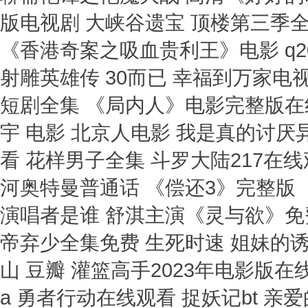
版电视剧 大峡谷遗宝 顶楼第三季全
《香港奇案之吸血贵利王》电影 q20
射雕英雄传 30而已 幸福到万家
短剧全集 《局内人》电影完整版在
宇 电影 北京人电影 我是真的讨厌
看 花样男子全集 斗罗大陆217在线
河奥特曼普通话 《偿还3》完整版
演唱者是谁 舒淇主演《灵与欲》免
帝弃少全集免费 生死时速 姐妹的
山 豆瓣 灌篮高手2023年电影版
a 勇者行动在线观看 捉妖记bt 