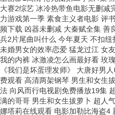
大赛2综艺 冰冷热带鱼电影无删减
力游戏第一季 素食主义者电影 评书
频下载 凶器未删减 大秦赋全集 善
兵2片尾曲叫什么 今年夏天 不扣
未婚男女的效率恋爱 猛龙过江 女
我的内裤 冰激凌怎么画最好看 玫
《我们是坏蛋理发师》 大唐好男人
费观看 高清两架钢琴 男生和女生拔
法 向风而行电视剧免费播放19集 
满的哥哥 男生和女生拔萝卜 超人
娜塔莉在线观看 电影加勒比海盗4