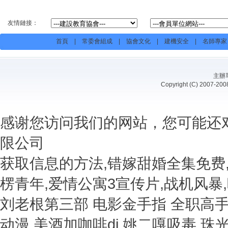
友情鏈接：
首頁
|
常委會組成
|
協會文化
|
建機安全
|
名師專家
主辦
Copyright (C) 20
感谢您访问我们的网站，您可能还
限公司
获取信息的方法,错嫁甜婚全集免费
楞青年,爱情公寓3宣传片,战机风暴
刘老根第三部 电影金手指 全职高
动漫 美酒加咖啡dj 姚二嘎吸毒 