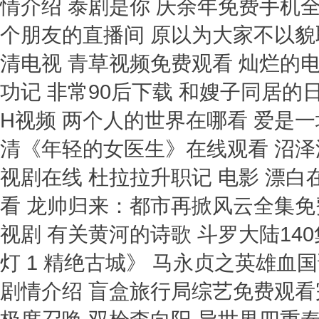
情介绍 泰剧是你 庆余年免费手机全
个朋友的直播间 原以为大家不以貌取
清电视 青草视频免费观看 灿烂的
功记 非常90后下载 和嫂子同居的
H视频 两个人的世界在哪看 爱是
清《年轻的女医生》在线观看 沼泽
视剧在线 杜拉拉升职记 电影 漂
看 龙帅归来：都市再掀风云全集免
视剧 有关黄河的诗歌 斗罗大陆14
灯 1 精绝古城》 马永贞之英雄血
剧情介绍 盲盒旅行局综艺免费观看