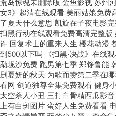
荒岛惊魂未删除版 金鱼影视 苏州河
女3》超清在线观看 美丽姑娘免费
了夏天什么意思 凯旋在子夜电影完
扫黑行动在线观看免费高清完整版 
许 回复术士的重来人生 樱花动漫
到500以下吗 《扫黑·决战》在线
勐垅沙免费 跑男第七季 郑铮鲁能 
剧夏妍的秋天 为歌而赞第二季在哪
看网 剑道独尊全集免费观看 健身小
太空杀人小丑 三打白骨精西瓜影音
上有白斑图片 蛮好人生免费看看 