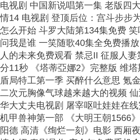
电视剧 中国新说唱第一集 老版四
情14 电视剧 登顶后位：宫斗步步为
怎么开始 斗罗大陆第134集免费 
问我是谁 一笑随歌40集全免费播放
人的未来免费观看 禁忌II 征服人妻第
分11秒 《塔蒂亞娜2》完整版 维塔
盾局特工第一季 买醉什么意思 氪
二次元胸像气球越来越大的视频 仙逆
华大丈夫电视剧 屠宰呕吐娃娃在线
机甲兽神第一部 《大明王朝1566
阳德 高清《绚烂一刻》电影 西厢