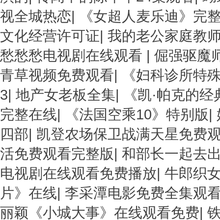
视全城热恋
|
《女超人麦乐迪》完
文化经营许可证
|
我的老公家庭教
愁愁愁电视剧在线观看
|
倔强驱魔
青草视频免费观看
|
《妇科诊所特
3
|
地产女老板全集
|
《凯·帕克的
完整在线
|
《法国空乘10》特别版
|
四部
|
凯登农场保卫战满天星免费
活免费观看完整版
|
和部长一起去
电视剧在线观看免费播放
|
牛郎织
片》在线
|
李采潭电影免费全集观
丽颖《小城大事》在线观看免费
|