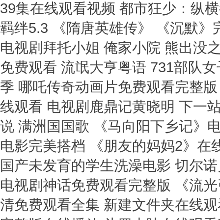
39集在线观看视频 都市狂少：纵
羁绊5.3 《隋唐英雄传》 《沉默
电视剧拜托小姐 俺家小院 熊出没
免费观看 流氓大亨粤语 731部队
季 哪吒传奇动画片免费观看完整版
线观看 电视剧鹿鼎记黄晓明 下一站
说 满洲国国歌 《马向阳下乡记》
电影完美搭档 《朋友的妈妈2》在
国产未发育的学生洗澡电影 切尔诺
电视剧神话免费观看完整版 《流光
清免费观看全集 新建文件夹在线观