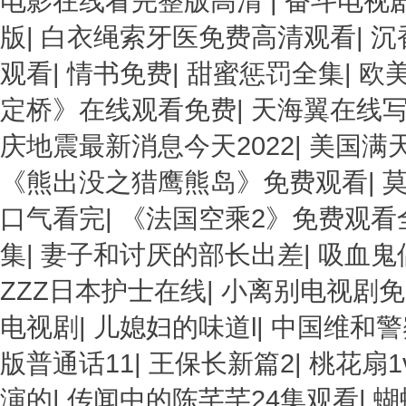
电影在线看完整版高清
|
奋斗电视
版
|
白衣绳索牙医免费高清观看
|
沉
观看
|
情书免费
|
甜蜜惩罚全集
|
欧
定桥》在线观看免费
|
天海翼在线
庆地震最新消息今天2022
|
美国满天
《熊出没之猎鹰熊岛》免费观看
|
莫
口气看完
|
《法国空乘2》免费观看
集
|
妻子和讨厌的部长出差
|
吸血鬼
ZZZ日本护士在线
|
小离别电视剧
电视剧
|
儿媳妇的味道l
|
中国维和警
版普通话11
|
王保长新篇2
|
桃花扇1
演的
|
传闻中的陈芊芊24集观看
|
蝴