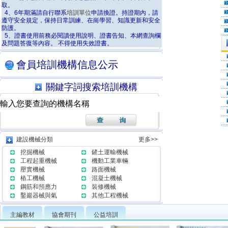
取。
4、6年期滿請自行聯系
培訓單位
申請換證。持證期內，請
遵守安全規定，保持日常訓練、在崗學習、知識更新和安全
防護。
5、證書使用前務必閱讀使用說明、證書告知、本網查詢欄
及問題答復等內容。 不得使用失效證書。
會員培訓機構信息公示
關鍵字詞搜索培訓機構
建設機械分類
更多>>
挖掘機械
鏟土運輸機械
工程起重機械
機動工業車輛
壓實機械
路面機械
樁工機械
混凝土機械
鋼筋和預應力
裝修機械
鑿巖器械與氣
其他工程機械
主編教材
協會期刊
公益培訓