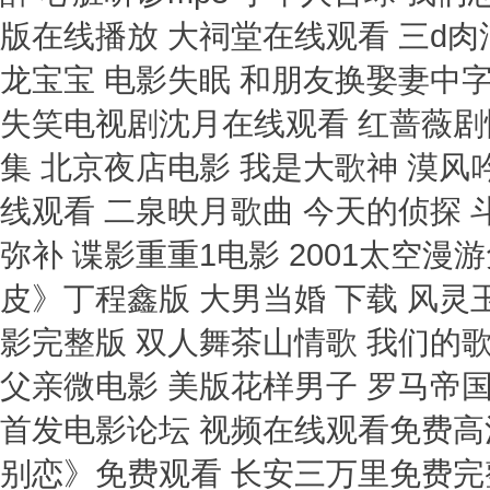
版在线播放 大祠堂在线观看 三d肉
龙宝宝 电影失眠 和朋友换娶妻中字
失笑电视剧沈月在线观看 红蔷薇剧
集 北京夜店电影 我是大歌神 漠风吟
线观看 二泉映月歌曲 今天的侦探 
弥补 谍影重重1电影 2001太空漫
皮》丁程鑫版 大男当婚 下载 风灵
影完整版 双人舞茶山情歌 我们的歌
父亲微电影 美版花样男子 罗马帝
首发电影论坛 视频在线观看免费高清
别恋》免费观看 长安三万里免费完