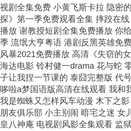
视剧全集免费 小黄飞斯卡拉 隐密
探》第一季免费观看全集 摔跤在线
播放 谢教授短剧全集免费播放 你
季 流氓大亨粤语 港剧反黑英雄免费
风暴2021免费播放 高清《失窃的
海达电影 铃村健一drama 花与蛇
子让我捏一节课的 泰囧完整版 代
哆啦a梦国语版高清在线观看 我和我
我是蜘蛛又怎样风车动漫 木下之影
朋友俱乐部 小主别闹 暗宅之迷 女
皇八神庵 电视剧风影全集观看 监