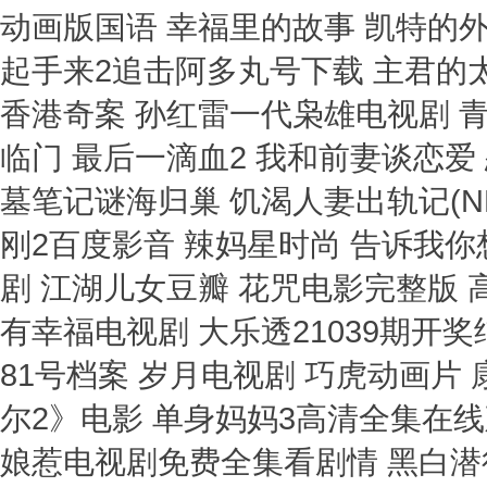
动画版国语 幸福里的故事 凯特的外
起手来2追击阿多丸号下载 主君的太
香港奇案 孙红雷一代枭雄电视剧 
临门 最后一滴血2 我和前妻谈恋爱
墓笔记谜海归巢 饥渴人妻出轨记(N
刚2百度影音 辣妈星时尚 告诉我你
剧 江湖儿女豆瓣 花咒电影完整版 
有幸福电视剧 大乐透21039期开
81号档案 岁月电视剧 巧虎动画片
尔2》电影 单身妈妈3高清全集在线
娘惹电视剧免费全集看剧情 黑白潜行 