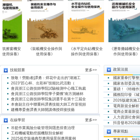
《裝載機安全操作與
《水平定向鉆機安全
《瀝青攤鋪機安全操
《高
使用保養》
操作與使用保養》
作與使用保養》
操作
政策法規
技能競賽
更多>>
致敬！勞動者|譚勇：焊花中走出的“湖湘工
國家重拳打擊整
2023“匠心杯、出彩杯”技能比武活動（
國家各部委及地
會員浙江公路技師學院試驗檢測中心職工執裁
重磅！《特種作
會員浙江公路技師學院學子榮獲“南方測繪杯
國務院印發《城
會員浙江公路技師學院集訓選手在第十三屆全
2026版建筑
本會副主任中聯重科譚勇技能大師工作室視頻
電商新規全解析
建機專委會譚勇大師開講傳授焊接技藝
電商企業最新提示
人力資源社會保
在線學習
更多>>
抖音發布202
吊籃作業風險分級管理與隱患排查治理
專家視點
工程機械電動挖掘機類別全解析
2025低空裝備典型應用場景與應用案例
實事求是