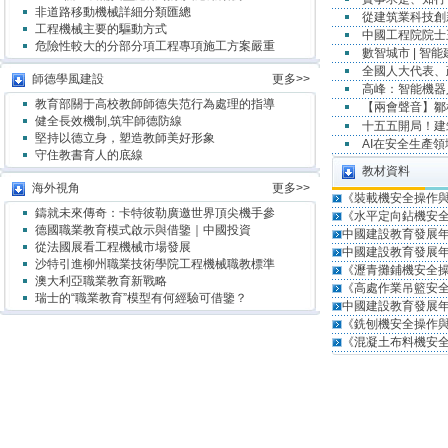
非道路移動機械詳細分類匯總
從建筑業科技創
工程機械主要的驅動方式
中國工程院院士
危險性較大的分部分項工程專項施工方案嚴重
數智城市 | 智
全國人大代表、
師德學風建設
更多>>
高峰：智能機器
教育部關于高校教師師德失范行為處理的指導
【兩會聲音】鄒
健全長效機制,筑牢師德防線
十五五開局！
堅持以德立身，塑造教師美好形象
AI在安全生產
守住教書育人的底線
教材資料
海外視角
更多>>
《裝載機安全操作
鑄就未來傳奇：卡特彼勒廣邀世界頂尖機手參
《水平定向鉆機安
德國職業教育模式啟示與借鑒｜中國投資
中國建設教育發展年
從法國展看工程機械市場發展
中國建設教育發展年
沙特引進柳州職業技術學院工程機械職教標準
《瀝青攤鋪機安全
澳大利亞職業教育新戰略
《高處作業吊籃安
瑞士的“職業教育”模型有何經驗可借鑒？
中國建設教育發展年
《銑刨機安全操作
《混凝土布料機安