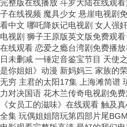
完整版在线播放 斗罗大陆在线观看完
子在线视频 魔具少女 悬崖电视剧
看中文 哪吒降妖记电视剧 女人强
电视剧 狮子王原版英文版免费观看 切
在线观看 恋爱之瘾台湾剧免费播放
日未删减 一锤定音鉴宝节目 天使
是你姐姐》动漫 新妈妈三 家族的荣
无穷 主君的太阳17集 上海滩简谱
力对决国语 花木兰传奇电视剧免费
《女员工的滋味》在线观看 触及真
全集 玩偶姐姐陪玩第四部片尾BGM