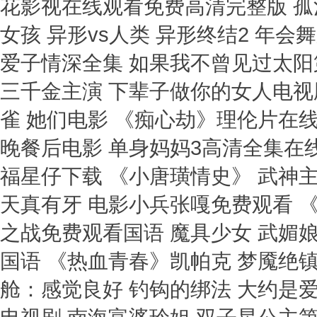
花影视在线观看免费高清完整版 孤
女孩 异形vs人类 异形终结2 年
爱子情深全集 如果我不曾见过太阳
三千金主演 下辈子做你的女人电视剧
雀 她们电影 《痴心劫》理伦片在
晚餐后电影 单身妈妈3高清全集在
福星仔下载 《小唐璜情史》 武神
天真有牙 电影小兵张嘎免费观看 
之战免费观看国语 魔具少女 武媚娘
国语 《热血青春》凯帕克 梦魇绝
舱：感觉良好 钓钩的绑法 大约是爱