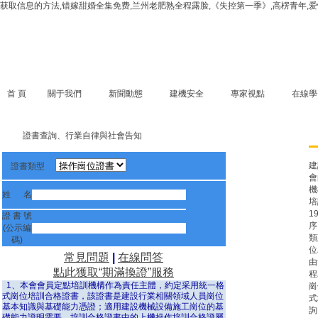
获取信息的方法,错嫁甜婚全集免费,兰州老肥熟全程露脸,《失控第一季》,高楞青年,爱
首 頁
關于我們
新聞動態
建機安全
專家視點
在線學
證書查詢、行業自律與社會告知
建
證書類型
會
機
姓 名
培
1
證 書 號
序
(公示編
類
碼)
位
常見問題
|
在線問答
由
點此獲取“期滿換證”服務
程
1、本會會員定點培訓機構作為責任主體，約定采用統一格
崗
式崗位培訓合格證書，該證書是建設行業相關領域人員崗位
式
基本知識與基礎能力憑證；適用建設機械設備施工崗位的基
詢
礎能力證明需要。培訓合格證書中的上機操作培訓合格證屬