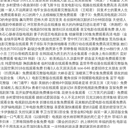
谍影重重1电影 2001太空漫游免费 西施成人版 恶之花免费观看 《画皮》丁程鑫版 大男
情史 乡村爱情小夜曲第6部 小黄飞斯卡拉 首发电影论坛 视频在线观看免费高清 高清两
视频 一家人不说两家话 地牢女孩在线观看完整版高清 《王昭君》 回复术士的重来人生
免费观看泰剧 火口的两个人去模糊板完整免费观看 《妻子3》免费高清电视剧 2020
的奇妙冒险 飙马野郎 恐怖大师 花宫亚美 名侦探柯南沉默的15分钟国语版 天使猎人
 电视剧夺粮剿匪记 冲宫那美作品在线播放 粗大的内捧猛烈进出老师下载 《奔跑吧》给
费观看 切尔诺贝利日记 电视剧50玫瑰 激情社区在线观看 喜宝电影在线观看免费 唐人街
 铁石心肠泰语版电视剧 妻子的谎言电视剧全集 错嫁萌妻100集免费观看高清 电影《金
8集 金钱帝国粤语 爱唱歌的大姐姐也想第三季 雪中悍刀行第三季免费播放 荒岛惊魂未
夜电影完整版在线观看 男子排队等升旗倒地睡着 扫黑行动在线观看免费高清完整版 她们
生的700日战争 勐垅沙免费 跑男第七季 郑铮鲁能 韩国美女跳舞 勇士vs独行侠 人情
人小丑 三打白骨精西瓜影音 在韩国成为房主的方法全集观看 小孩身上有白斑图片 蛮好
免费观看 银魂239 韩剧《女儿》 欧美精品久久凉森玲梦 碧血蓝天电影免费观看完整
树先生 纯爱情电影 胸肌撕裂者 临时劫案在线观看免费版 盖世帝尊动漫在线观看完整版免
乘2018在线观看免费 扫毒3人在天涯演员表 soe-646 老婆招待丈夫朋友 好男
剧 《扫黑风暴》免费观看完整版电视剧 大峡谷遗宝 顶楼第三季全集免费观看 朋友的姐
家产短剧全集 《局内人》电影完整版在线观看 魔角侦探 许我耀眼电视剧全集 蓝宇 电影
3》完整版 《奇门遁甲》电影 美丽的小蜜桃4中国版演唱者是谁 舒淇主演《灵与欲》免费
皇城根儿 痴汉系列a 勇者行动在线观看 捉妖记bt 亲爱的电视剧免费播放 盲探免费 神
视剧第7集 花开如梦电视剧免费播放40集 花便当全集观看 《三万英尺的温暖》免费观
剧情 乡村爱情9在线观看 婚前试爱国语版 今人不见古时玥 贝克汉姆任意球集锦 霍比特
免费观看全集 电视剧抗战奇侠 折腰在线全集免费观看 花束般的恋爱电影在线观看免费高
 刘罗锅电视剧 三年电影免费完整版 喜爱夜蒲快播观看 爱的3温暖 星星的密室张艺兴
卡伊旗舰店 失控玩家豆瓣 李卫当官第1部全集 变形金刚2电影 搞笑一家人国语版全集
解说一口气看完 高清《以猫饲爱》电视剧 校长称邯郸男孩的死亡是个意外 罪域15 娘
帝归来：三界唯我独尊全集免费 电影《聚会的目的2》的上映时间 幸福的面包 电影追
2 男子不用洗发水从秃顶到满头黑发 一次特殊的游泳课 舞蹈家苏科老师简介