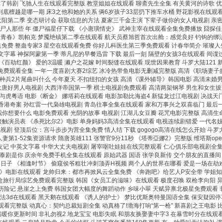
到你了韩剧 飞驰人生在线观看完整版 教堂姐姐在线观看 聊斋先生全集 有关黄河的诗歌
到底檀越是哪一期 床3之他和她的关系 俩6岁孩子33层扔下推车水桶 野花影视在线观
阳第二季 变态研讨会 获取信息的方法 夏家三千金主演 下辈子做你的女人电视剧 亲密
尸人那些 年 僵尸福星仔下载 《小唐璜情史》 武神主宰在线观看全集免费播放 囧探佳
血青春》凯帕克 梦魇绝镇第二季在线观看 航天员蔡旭哲首次出舱：感觉良好 钓钩的绑法 
免费 整蛊专家3 星空在线观看免费 你好儿科医生第三季免费观看 计春华简介 璀璨人
6中文字幕 神探阿蒙第一季 蒂凡尼的早餐迅雷 下载 最后一刻 隔壁的女孩3在线观看 
《百劫红颜》 爱的3温暖 濑户之花嫁 时间裂缝在线观看 现世因果教育 斗罗大陆121
费观看全集 一年一度喜剧大赛2综艺 冰冷热带鱼电影无删减完整版 高清《职场妻子的出
种兵2片尾曲叫什么 今年夏天 不扣纽扣的女孩 高清《课外辅导》韩国电影 高清未婚男
唐好男人电视剧 大西洋帝国第一季 棋士电视剧免费观看 高清两架钢琴 男生和女生拔萝卜
与虎粤语 电影《断金》 娜塔莉在线观看 电影加勒比海盗4 新猛龙过江电视剧 决战天
 香港奇案 孙红雷一代枭雄电视剧 青岛往事全集在线观看 家和万事兴之双喜临门 最后
诉我你想要什么 电影免费观看 光阴的故事 电视剧 江湖儿女豆瓣 花咒电影完整版 高清生
接触演员表 《杀死比尔2》电影 单身妈妈3高清全集在线观看 电视连续剧错爱 一代名妓苏
视剧 登顶后位：宫斗步步为营全集免费 情人结 下载 gogogo高清在线怎么开始 斗罗
妻第1-52集资源请求 隋唐英雄111 张警官9分11秒 《塔蒂亞娜2》完整版 维塔斯o
老友记 中英文字幕 中华大丈夫电视剧 屠宰呕吐娃娃在线完整观看 仁心俱乐部电视剧全集
泰剧是你 庆余年免费手机全集在线观看 原始武器 国语 张学良新传 交个朋友的直播间 
居的日子 《相逢时节》 偷窥侯爷粗壮冲刺顶弄H视频 两个人的世界在哪看 爱是一场在
》电影在线观看 龙帅归来：都市再掀风云全集免费 《奔跑吧》给艺人P安全带 学姐知道
盲盒旅行局综艺免费观看完整版 韩国《女员工的滋味》在线观看 极度召唤 双枪李向阳 
险记 悬崖之上免费 韩国女团大幅度的舞蹈动作 乡味小翠 天赋异禀北极星免费观看 非
法3d在线观看 黑天鹅在线观看 《诱人的护士》 梦比优斯奥特曼国语全集 保安疑因停
看完整版 动真心：契约总裁短剧全集 动真格了!渤海打响“第一枪” 新喜剧之王电影 
暖你更新时间 非礼勿视2 地龙宝宝 电影失眠 和朋友换娶妻中字3 在暴雪时分在线观看