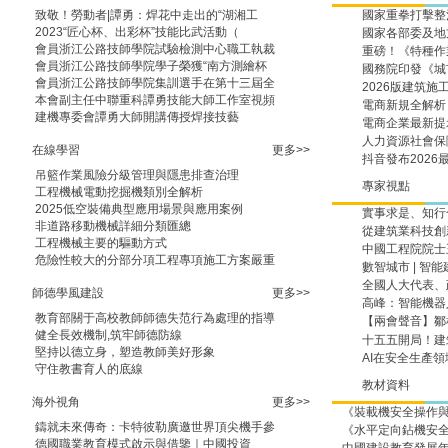
致敬！勞動者|譚勇：焊花中走出的“湖湘工
國家重拳打擊整
2023“匠心杯、出彩杯”技能比武活動（
國家各部委及地
會員浙江公路技師學院試驗檢測中心職工執裁
重磅！《特種作
會員浙江公路技師學院學子榮獲“南方測繪杯
國務院印發《城
會員浙江公路技師學院集訓選手在第十三屆全
2026版建筑
本會副主任中聯重科譚勇技能大師工作室視頻
電商新規全解析
建機專委會譚勇大師開講傳授焊接技藝
電商企業最新提示
人力資源社會保
在線學習
更多>>
抖音發布202
吊籃作業風險分級管理與隱患排查治理
專家視點
工程機械電動挖掘機類別全解析
2025低空裝備典型應用場景與應用案例
實事求是
非道路移動機械詳細分類匯總
從建筑業科技創
工程機械主要的驅動方式
中國工程院院士
危險性較大的分部分項工程專項施工方案嚴重
數智城市 | 智
全國人大代表、
師德學風建設
更多>>
高峰：智能機器
教育部關于高校教師師德失范行為處理的指導
【兩會聲音】鄒
健全長效機制,筑牢師德防線
十五五開局！
堅持以德立身，塑造教師美好形象
AI在安全生產
守住教書育人的底線
教材資料
海外視角
更多>>
《裝載機安全操作
鑄就未來傳奇：卡特彼勒廣邀世界頂尖機手參
《水平定向鉆機安
德國職業教育模式啟示與借鑒｜中國投資