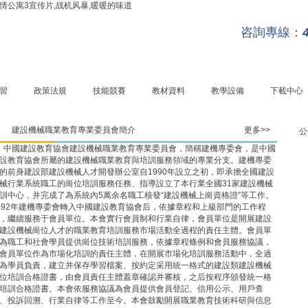
情公寓3宣传片,战机风暴,暖暖的味道
咨詢專線：
習
政策法規
技能競賽
教材資料
教學設備
下載中心
建設機械職業教育專業委員會簡介
更多>>
公
中國建設教育協會建設機械職業教育專業委員會，簡稱建機專委會，是中國
設教育協會所屬的建設機械職業教育與培訓服務領域的專業分支。建機專委
的前身建設部建設機械人才開發辦公室自1990年設立之初，即承擔全國建設
械行業系統職工的崗位培訓服務任務、指導設立了本行業全國31家建設機械
訓中心，并完成了為系統內5萬余名職工核發“建設機械上崗資格證”等工作。
992年建機專委會轉入中國建設教育協會后，依據章程和上級部門的工作程
，繼續服務于會員單位。本會實行會員制和行業自律，會員單位是開展建設
建設機械崗位人才的職業教育培訓服務市場活動全過程的責任主體。會員單
為職工和社會學員提供崗位技術培訓服務，依據章程條例和會員服務協議，
關于
會員單位作為市場化培訓的責任主體，在開展市場化培訓服務活動中，全過
提示
為學員負責，建立并保存學習檔案、按約定采用統一格式的建設類建設機械
關于
位培訓合格證書，由會員責任主體蓋章確認并審核，之后按程序頒發統一格
團服務
培訓合格證書。本會依服務協議為會員提供會員登記、信用公示、用戶查
關于構
、投訴回溯、行業自律等工作至今。本會鼓勵開展職業教育技術科研與信息