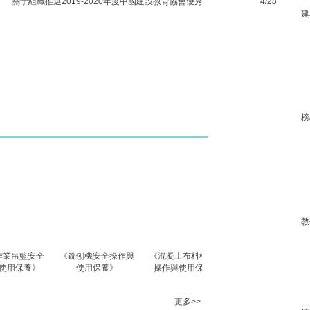
關于組織推選2019-2020年度中國建設教育協會優秀
4/28
建
榜
教
安全
《銑刨機安全操作與
《混凝土布料機安全
《混凝土泵車安全操
《
》
使用保養》
操作與使用保養》
作與使用保養》
更多>>