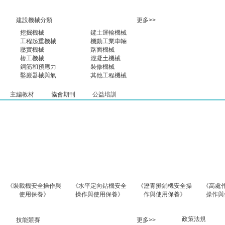
建設機械分類
更多>>
挖掘機械
鏟土運輸機械
工程起重機械
機動工業車輛
壓實機械
路面機械
樁工機械
混凝土機械
鋼筋和預應力
裝修機械
鑿巖器械與氣
其他工程機械
主編教材
協會期刊
公益培訓
載機安全操作與
《水平定向鉆機安全
《瀝青攤鋪機安全操
《高處作業吊籃
使用保養》
操作與使用保養》
作與使用保養》
操作與使用保養
政策法規
技能競賽
更多>>