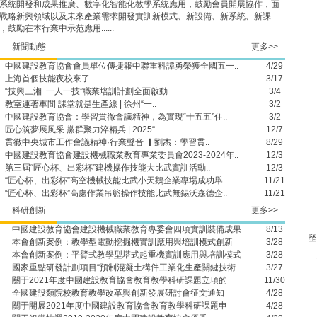
通知
系統開發和成果推廣、數字化智能化教學系統應用，鼓勵會員開展協作，面
戰略新興領域以及未來產業需求開發實訓新模式、新設備、新系統、新課
關于
，鼓勵在本行業中示范應用......
格證書
關于
新聞動態
更多>>
項的告
中國建設教育協會會員單位傳捷報中聯重科譚勇榮獲全國五一..
4/29
關于
上海首個技能夜校來了
3/17
提示
“技興三湘 一人一技”職業培訓計劃全面啟動
3/4
關于
教室連著車間 課堂就是生產線 | 徐州“一..
3/2
課題申
中國建設教育協會：學習貫徹會議精神，為實現“十五五”住..
3/2
匠心筑夢展風采 黨群聚力淬精兵 | 2025“..
12/7
關于舉
貫徹中央城市工作會議精神·行業聲音 ▎劉杰：學習貫..
8/29
片區）
中國建設教育協會建設機械職業教育專業委員會2023-2024年..
12/3
教師
第三屆“匠心杯、出彩杯”建機操作技能大比武實訓活動..
12/3
申報事
“匠心杯、出彩杯”高空機械技能比武小天鵝企業專場成功舉..
11/21
關于開
“匠心杯、出彩杯”高處作業吊籃操作技能比武無錫沃森德企..
11/21
(挖掘機
科研創新
更多>>
關于
中國建設教育協會建設機械職業教育專委會四項實訓裝備成果
8/13
會
歷
本會創新案例：教學型電動挖掘機實訓應用與培訓模式創新
3/28
關于
本會創新案例：平臂式教學型塔式起重機實訓應用與培訓模式
3/28
通知
國家重點研發計劃項目“預制混凝土構件工業化生產關鍵技術
3/27
關于2021年度中國建設教育協會教育教學科研課題立項的
11/30
全國建設類院校教育教學改革與創新發展研討會征文通知
4/28
關于開展2021年度中國建設教育協會教育教學科研課題申
4/28