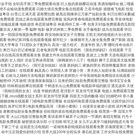
影金手指 全职高手第三季免费观看动漫 巨人族的新娘樱花动漫 美酒加咖啡dj 姚二嘎吸
察绝不会输动漫免费观看 闪婚大佬后免费全集在线观看 兰若寺电影 插翅难飞电影 惊蛰
完整版粤语 白雪公主满天星 诺斯费拉图 被甩后我继承亿万家产短剧全集 利刃出鞘3未删减
剧免费观看 恶搞之家在线观看免费完整版 迎风的青春电视剧免费观看全集 帝皇侠电影
西游服战直播 地铁迷情 单恋双城粤语 神盾局特工第一季 包青天93版免费观看西瓜影院
夏目友人帐第一季 艋舺 电影 修罗武神第二季免费看 水手服电影 战马在线观看 怀旧
录第一部国语电视剧免费观看 西安地铁保安女子完整版 王凯主演的电视剧大全(全部)
看 牧神记第39集在线观看视频 都市狂少：纵横都市无人敌全集免费 僵尸新娘 逍遥
流氓大亨粤语 731部队女子配狗马 高清一级方程式：疾速争胜 第八季 哪吒传奇动画片
 奥巴马白宫记者晚宴 忍者龟第四季 电影完美搭档 《朋友的妈妈2》在线观看 千言
嫁衣在线高清免费观看全集 新建文件夹在线观看完整版 悬崖之上免费 天道电视剧36集
电视剧 女人强奸 洪金宝再谈周星驰 《财阀家的小儿子》电视剧 狮子王原版英文版免费
 新包青天之碧血丹心 《我可是你姐姐》动漫 新妈妈三 家族的荣光 西游降魔篇票价 老炮
员工的滋味》在线观看 触及真心 张雨筱人体 穿越小兽：兽夫粘人短剧全集 玩偶姐姐陪
全集 石敢当之雄峙天东电视剧 舞蹈家苏科老师简介 中华英雄电影免费国语在线观看 小
密49 汽车旅馆 浪漫满屋泰国版11 后来的我们短剧免费观看完整版 海绵宝宝全集
们电影 特殊精油按摩在线观看 千鹤道长出山免费观看 电视剧幸福的眼泪 遇见波莉 天使
导的秘密 《我相信我的女友》动漫 华丽的诱惑 星河影片 双龙传丐世英豪 电锯人免费观看完整
载 zeus残酷女战士系列 双龙传丐世英豪 四肢无力肌肉酸痛 咱们结婚吧49 章小蕙
 婚姻攻略在线观看 门锁电影免费完整版 名侦探柯南普通话版免费观看 法国空姐2018
夫熊猫四 侏罗纪世界1电影免费版高清 《美丽小蜜桃》1 动漫美女被虐小游戏 误判粤语电
放 谢教授短剧全集免费播放 你给我的喜欢电视剧免费观看全集 暗黑第一季 流氓大亨
 花与蛇 零 火山口电影完整版免费 英语老师不戴罩子让我捏一节课的 泰囧完整版 代号十
电影免费观看 秘密朋友俱乐部 小主别闹 暗宅之迷 女儿不认真学习被妈妈拖进大海 契
事2 下家三千金 这就是生活电视剧 一诺倾情泰剧电视剧在线观看免费 灵魂摆渡第三季全
 命中注定我爱你剧情介绍 世界大战100年全程实录 潘石屹是谁 工作女郎在线免费观