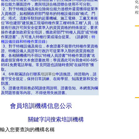
化
崗位能力層面證件，應與培訓合格證聯合使用不可分割。
向
2、對于特種設備及崗位除崗位能力達標外還需獲得從業準
程
入資格證，如相關政府部門發布的特種設備目錄“橋式、門
式、塔式、流動等類別的起重機械、施工電梯、工廠叉車崗
位”和住建部“建筑施工現場特種作業工種\特殊工種”人員，法
規有行政許可與安全從業準入的資質資格的特殊規定，要求
操作者參加政府安全培訓，獲政府部門“特種人員證”或“特種
作業證書”，方可進入特種行業或場合從業。（請參閱：
特
種設備目錄和特種作業目錄
）
3、對于特種設備及崗位，本會證書不能替代特種作業資格
證、特種設備人員證等行政許可從業準入類的資質資格證
書。各相關機構均不得以“特種人員證書”“特種作業證書”名
義虛假宣傳夸大本會證書效用；學員遇此可向我會400-685-
8581免費電話舉報。常見問題也請隨時查閱“在線問答”獲
取。
4、6年期滿請自行聯系
培訓單位
申請換證。持證期內，請
遵守安全規定，保持日常訓練、在崗學習、知識更新和安全
防護。
5、證書使用前務必閱讀使用說明、證書告知、本網查詢欄
及問題答復等內容。 不得使用失效證書。
會員培訓機構信息公示
關鍵字詞搜索培訓機構