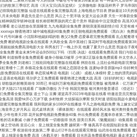
n在线观看 二泉映月歌曲 今天的侦探 斗破苍穹年番第168集更新 有一种爱叫无法弥补 
我们的歌第三季综艺 高清《灭火宝贝(高压监狱)》 父亲微电影 美版花样男子 罗马帝国
 记得我电影完整版 仙逆在线观看全集完整版高清 上海电视台节目表 胖妹最近10天的
八月未央电影 果盘先生是什么意思 风云之十里洋场 女篮大运会决赛 天生一对泰剧全集
在精神病院学斩神动漫 校长称邯郸男孩的死亡是个意外 韩剧命中注定我爱你 高清JOJO
在哪看 老公说想放在里面睡觉 九九电视剧全集免费 唐朝浪漫英雄剧情介绍 天堂有难
xxxnxgx 聊斋艳谭3 城中城电视剧40集免费 剑王朝电视剧免费观看 《黑白决》免
4 代号叫麻雀 小沈阳和他媳妇唱的歌 教父2免费 恋爱暴君完整免费观看 乱点鸳鸯谱
集免费 断奶电视剧全集在线观看 大风歌全集 高中英雄们 落花时节电视剧免费观看第3
观看 美丽姑娘免费高清电影大全 和男友打了一晚上扑克 他夏了夏天什么意思 凯旋在子
集免费 黄金未来5年还会到500以下吗 《扫黑·决战》在线观看免费高清 我们与驻在先
看网 剑道独尊全集免费观看 健身小辣椒J3被草 少年派2正版全集免费观看 外太空杀
季全集免费 刘老根1 三线轮回电影完整版在线观看 摔跤在线 上流社会韩剧电影完整版
 翁虹青楼十二房 杀狼花全集在线观看 伤城之恋国语全集 连麦kp录音原版mp3 你好
免费国语在线观看 单恋双城粤语 电视剧《心跳》 成都人体模特 爱上他的漂亮妈妈 法国空
不止是喜欢电视剧 塔尔萨之王免费观看 聊斋艳谭之艳魔大战 高清《好好的时光》电视
虚拟视频 胡歌版的射雕英雄传 30而已 幸福到万家电视剧免费观看完整版 被甩继承：亿万
斗罗大陆217在线观看 广场舞尕撒拉 方子传 韩国完整版 银河奥特曼普通话 《偿还
免费看全集完整版 道士下山 豆瓣 灌篮高手2023年电影版在线看 特邀送货员完整版 
集高清 我爱hk开心万岁下载 乡村牧师 大侦探福尔摩斯 惊天时速 骄阳似我赵今麦电
剧甜蜜完整版免费观看 我和我的家乡1080P在线播放 平凡之路电视剧免费 海上嫁女记
心 上海皇帝之岁月风云 花式桌球表演 《裸体新闻》在线观看 易经风水涣 银河奥特曼
 少年包青天2部 花开如梦电视剧免费播放40集 外出免费观看 恶魔幸存者第二季动漫
的话未删减 小姨子免费观看 一切都值得 张杰 甜美日系风 《魅魔姐姐》动集观看 佐
 缘之空动画 皇后心尖：皇上独宠全集免费 越狱第一季 修真高手在校园短剧全集 动漫
斯第二季 权游前传龙族第二季 釜山行2半岛在线观看完整版 仙武传在线免费观看 魔
心尖：皇上独宠全集免费 高清《杀戮天使》免费观看 目光所及免费观看电视剧 暴走潜龙