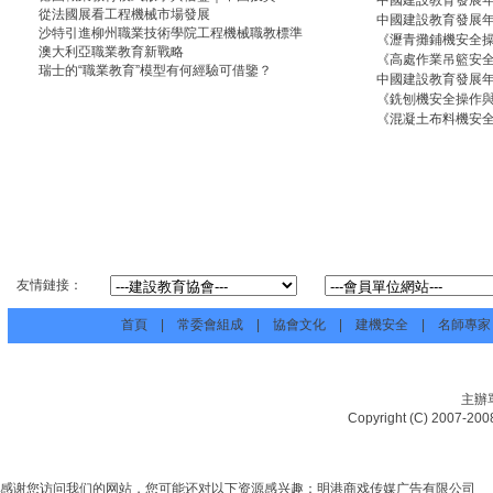
中國建設教育發展年
從法國展看工程機械市場發展
中國建設教育發展年
沙特引進柳州職業技術學院工程機械職教標準
《瀝青攤鋪機安全
澳大利亞職業教育新戰略
《高處作業吊籃安
瑞士的“職業教育”模型有何經驗可借鑒？
中國建設教育發展年
《銑刨機安全操作
《混凝土布料機安
友情鏈接：
首頁
|
常委會組成
|
協會文化
|
建機安全
|
名師專家
主辦
Copyright (C) 20
感谢您访问我们的网站，您可能还对以下资源感兴趣：明港商戏传媒广告有限公司