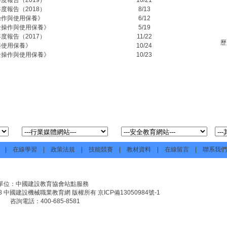
度報告（2019）
10/21
度報告（2018）
8/13
操作與使用保養》
6/12
全操作與使用保養》
5/19
度報告（2017）
11/22
歷
與使用保養》
10/24
全操作與使用保養》
10/23
|
在線學習
|
政策法規
|
技能競賽
|
教材資料
|
在線留言
|
聯系我們
單位：中國建設教育協會站點服務
07-2008 中國建設機械職業教育網 版權所有
京ICP備13050984號-1
咨詢電話：400-685-8581