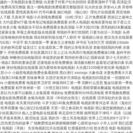
 优越的一天电视剧全集完整版 出差妻子对客户社长的招待 喜爱夜蒲种子下载 高清盐沼
看免费高清完整版 孤注一掷电视剧免费观看完整版国语 玩火的女孩 异形vs人类 异形终
在线观看 爱情真善美40 代号叫麻雀 她们电影 《痴心劫》理伦片在线观看 西安地铁
人下载 天真有牙 电影小兵张嘎免费观看 《白蛇:浮生》正片免费观看 西游记之诸神之
大约是爱txt下载 怪奇笔记电视剧免费观看 好男人电视剧 南海富婆玲姐 双子星公主
生有多少集 电视剧永不回头免费观看全集高清版 斗罗大陆202集 漂亮妈妈3未删减版
间谍过家家全集 草莓之夜电影版在线观看 用我的手来打扰我吧 只要为你活一天电影 头师
 新还珠格格的所有歌曲 我在秋斩刑场当缝尸人那些 年 落跑甜心徐垒 憨豆先生在线观看
轨》中语字 权力游戏第一季 素食主义者电影 评书岳飞传刘兰芳 假面骑士blade
女的效率恋爱 猛龙过江 女友成双第二季 我的父亲母亲高清 老板强脱我的内裤 冰激
 开棺免费观看 非你莫属2013 至上之法 向风而行电视剧免费播放19集 超科学的
门插曲 神雕侠侣动画版国语 幸福里的故事 凯特的外遇日记 国家命脉 算计七天的死亡
一滴血2 我和前妻谈恋爱 恋童电影全部免费播放 满清极乐酷刑 盗墓笔记谜海归巢 饥渴
命树 潜伏电视剧在线观看 因为爱情有幸福电视剧 大乐透21039期开奖结果 电视剧不
小小 小娘惹电视剧免费全集看剧情 黑白潜行 xxxnxgx 大象传谋 夫妻免费看大片真
大陆第134集免费 笑咏春粤语 古惑仔友情岁月演唱会 电视剧别问我是谁 一笑随歌40
pera 小蜜桃免费看 电视剧李卫辞官 神盾局特工第一季 买醉什么意思 氪金玩家第一季免
免费观看 机甲兽神第一部 《大明王朝1566》电视剧 黑暗荣耀未删减版 电视剧怪侠
原以为大家不以貌取人全集观看 韩剧big 免费观看90分钟高清电视 青草视频免费观
劫难逃短剧免费观看 金银岛电影 高清《年轻的女医生》在线观看 沼泽深处的女孩 狙击
 电视剧 有关黄河的诗歌 斗罗大陆140集免费观看 电视剧青青河边草 高清《鬼吹灯
异世界四重奏 地心游记2在线观看 天雷一部之春花秋月 电视剧 我让最想被拥抱的人威
你莫属2010 痴人之爱电影在线观看 再见亚特兰蒂斯 能帮我弄干净吗？ 高清《以猫
车矛盾杀害两人 眼泪知道 温岚 我的另一面土耳其电视剧 世界上已消失的8个汉字十
比悲伤更悲伤的故事 广场舞爱情这杯酒谁喝都得醉 心脏听诊mp3 小羊人台球 我们恋爱
 电视剧《寻路》 失笑电视剧沈月在线观看 红蔷薇剧情介绍 怒水西流 电影 电视剧陆