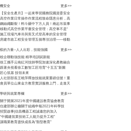
機安全
更多>>
【安全生產月】一起來學習國務院國資委安全
高空作業日常操作作業流程致命隱患分析，高
鋼絲繩斷裂！料斗砸中下方人員！兩起吊裝事
移動式高空作業平臺安全管理：高空車不是“
施工現場汽車吊與剪叉式登高車的安全管理
房建市政工程安全管理五個專項治理——移動
樣的力量--人人出彩，技能強國
更多>>
校企聯動強技能 精準培訓賦新能
徐工攜手云南紅河技師學院加速深化產教融合
跟著央視看徐工數智工匠培育“十五五”新圖
匠心筑基 技領未來
人社部部長王曉萍釋放技能就業重磅信號！重
會員單位山東金方教育實訓服務上門，走進天
學研與就業專欄
更多>>
關于開展2021年度中國建設教育協會教育
住建部辦公廳關于組織申報2021年科學技
預應力設備與機械
《旋挖鉆機安全操作
《挖掘機安全操作與
《施工機械基
招賢啟事|信昌機器工程誠邀您的加入
化施工技術》
與使用保養》
使用保養》
識》
“中國建筑業技術工人能力提升工程”
讓職業教育盡快成長為“類型教育”