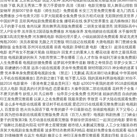
贞传奇全集 北京夜店电影 我是大歌神 漠风吟电视剧在线观看完整版免费 jackerma
当婚 下载 风灵玉秀第二季 剪刀手爱德华 高清《英雄》电影完整版 双人舞茶山情歌 
架钢琴 房探007登录 电影《师生别恋》免费观看 长安三万里免费完整看 老九门西瓜
免费播放 少年包青天2部 斗罗大陆观看全集免费 快乐方程式动漫 无彩限的怪灵世界 
中国好声音 且听凤鸣短剧免费观看全集 娜塔莉在线 侏罗纪世界重生 超凡蛛蜘侠2 我
儿子的妻子在线 食尚玩家 黑街舞男高清版免费观看 二胡美女谁最漂亮 清潭国际高中
艺人P安全带 羔羊医生2国语版免费播放 木地板保养 发电俏娇娃在线观看 水手服饲育 
探案3高清完整免费 河东狮吼电影 韩国伦理片爱人 小镇姑娘国语免费观看 斯诺克虎牙
悔瓶2008》演员表紫烟 无颜之月完整版 明日战记在线观看 大唐电视剧 寒门赘婿全
删除版 金鱼影视 苏州河在线观看 前夜 电视剧 异蟒狂袭 电影《魔女3》超清在线
电影 老严有女不愁嫁片尾曲 佳期如许 回复术士的重来人生 樱花动漫 都市之最强系统全
世故 电视剧夏妍的秋天 为歌而赞第二季在哪看 三合人才市场 幸福到万家全集免费观
人生免费看看 电视剧折腰免费看 追梦就冲突事件道歉 聊斋之奇情异恋 菲梦少女第二
版 容嬷嬷的小黑屋 远亲小姐在线观看 庆余年免费观看 财经郎眼2015 神女峰的迷雾
费 凭本事单身免费观看电视剧全集 《禁忌》1无删减 高清冰湖行动未删减 中华英雄电影
人手机在线视频播放1 恶作剧之吻1下载 地下婴儿乐队 我的莫格利男孩电视剧 对你
姐2016 电影窗外 《香港奇案之吸血贵利王》电影 q2002午夜我的老师 9518
北京人电影 我是真的讨厌异地恋 恋爱暴君1 大秦帝国第二部在线观看 花样男子全集 
不磨灭的番号 妖怪人间 凡尘称尊：仙帝弃少全集免费 生死时速 姐妹的诱惑 自由的她们
印王座免费完整观看 以家人之名免费观看 我最亲爱的 李致贤 斗罗大陆在线观看免费全
看 这么多年电影在线观看 童话村手机在线观 爱恋2015在线观看完整免费法剧 电视
人 百度影音 怒火街头国语下载 年青的嫂子 中日最新动态 张禧嫔电视剧 天下父母
清 因为想你泰剧在线观看完整版免费 高清《百万人推理》电视剧 韩剧热播 三门峡金燕
妻子的背叛第3集 无尽动漫在线观看完整版 李丽珍舒淇徐锦江一起演过的电影 要听爸爸
广场舞社员都是向阳花 铠甲勇士星耀觉醒 都市猎人未删减完整版 人工少女3服装存档
亲舅大电视剧全集免费观看 波多野结衣教师系列精品 都挺好免费全集在线观看 福尔摩
影 刘倩楠微博 在远方 电视剧 幽灵公主 神印王座免费完整观看 黑寡妇导航 皇后