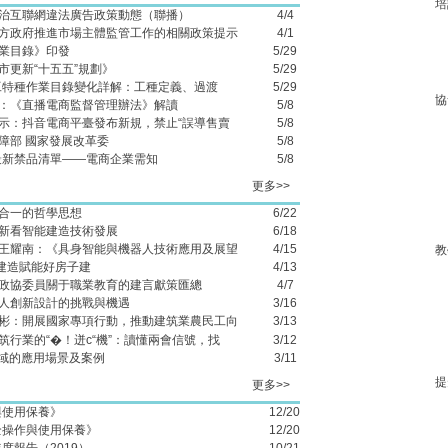
培
治互聯網違法廣告政策動態（聯播）
4/4
方政府推進市場主體監管工作的相關政策提示
4/1
業目錄》印發
5/29
市更新“十五五”規劃》
5/29
施工特種作業目錄變化詳解：工種定義、過渡
5/29
協
：《直播電商監督管理辦法》解讀
5/8
：抖音電商平臺發布新規，禁止“誤導售賣
5/8
障部 國家發展改革委
5/8
6最新禁品清單——電商企業需知
5/8
更多>>
、知行合一的哲學思想
6/22
新看智能建造技術發展
6/18
王耀南：《具身智能與機器人技術應用及展望
4/15
教
能建造賦能好房子建
4/13
政協委員關于職業教育的建言獻策匯總
4/7
人創新設計的挑戰與機遇
3/16
彬：開展國家專項行動，推動建筑業農民工向
3/13
建筑行業的“�！迸c“機”：讀懂兩會信號，找
3/12
領域的應用場景及案例
3/11
提
更多>>
與使用保養》
12/20
全操作與使用保養》
12/20