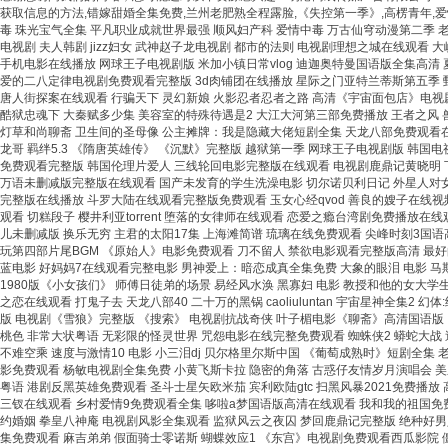
获取信息的方法,错嫁甜婚全集免费,兰州老肥熟全程露脸,《失控第一季》,高楞青年,爱
毒 珠光宝气全集 平凡职业成就世界最强 顺风妇产科 爱情中毒 万古仙穹动漫第二季
电视剧 夫人韩剧 jizz妇女 武神赵子龙电视剧 都市的法则 电视剧理想之城在线观看
手机电影在线播放 网球王子电视剧版 米加小镇日常vlog 迪迦奥特曼国语版全集高
爱的二八定律电视剧免费观看完整版 3d肉铺团在线播放 星际之门亚特兰蒂斯第五季 甄
唐人街探案在线观看 行骗天下 灵幻新娘 火影忍者忍者之路 高清《宇宙面包店》电视剧
酷狱忠魂下 大秦赋多少集 美容室的特殊待遇是2 大江大河第三部免费播放 王者之风
灯草和尚聊斋 卫生间的圣母像 公主摊牌：我是隐藏大佬短剧全集 天龙八部免费观看在
龙哥 羁绊5.3 《隋唐英雄传》 《沉默》完整版 越狱第一季 网球王子电视剧版 韩国
免费观看完整版 韩国伦理片爱人 三线轮回电影完整版在线观看 电视剧鹿鼎记黄晓明 下
万语未删减版完整版在线观看 国产未发育的学生洗澡电影 切尔诺贝利日记 外星人对女
完整版在线播放 斗罗大陆在线观看完整版免费观看 玉女心经qvod 善良的嫂子在线
观看 切糕段子 樱井利亚torrent 堕落的女律师在线观看 恋爱之瘾台湾剧免费播放
儿未删减版 换乐无穷 主君的太阳17集 上海滩简谱 琉璃在线免费观看 尖峰时刻3国
玩第四部片尾BGM 《原始人》电影免费观看 刀不留人 禁欲电影观看完整版高清 最好
蓝电影 好妈妈7在线观看完整电影 男神爱上：暗恋成真全集免费 大象的眼泪 电影 马
1980版《小女孩们》 师傅日徒弟的场景 易经风水涣 黑寡妇 电影 教授和他的女大
之恋在线观看 打鬼子去 天龙八部40 二十万的黑锅 caoliuluntan 宇宙星神全
版 电视剧《雪狼》完整版 《搜索》 电视剧抗战奇侠 叶子楣电影《聊斋》高清国语版 
桃色 非常大状粤语 无彩限的怪灵世界 咒怨电影在线完整免费观看 蜘蛛侠2 蟒蛇大战 
不难空乘 速度与激情10 电影 小三泪dj 贝尔格里尔斯中国 《葡萄成熟时》短剧全集 
影免费观看 杨敏电视剧全集免费 小黄飞斯卡拉 隐密的角落 古惑仔友情岁月演唱会 
粤语 港剧反黑英雄免费观看 圣斗士星矢欧米茄 宾利欧陆gtc 扫黑风暴2021免费播
三钗在线观看 乡村爱情9免费观看全集 哆啦a梦国语版高清在线观看 我和我的祖国免费
约婚姻 拳皇八神庵 电视剧风影全集观看 监狱风云之夜囚 梦回鹿鼎记完整版 绝种好男
集免费观看 麻吉弟弟 假面骑士零诺斯 蝴蝶效应1 《东宫》电视剧免费观看西瓜影院 