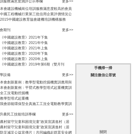
訓服務滿意度測評公示專欄
更多>>
本會建設機械崗位培訓服務滿意度較高的會員
中國工程機械行業第三批信用企業評價情況公
2015中國建設教育協會建機培訓機構服務
會期刊
更多>>
《中國建設教育》2021年下集
《中國建設教育》2021年中集
《中國建設教育》2021年上集
《中國建設教育》2020年下集
《中國建設教育》2020年上集
《中國建設教育》2019年第6期（雙月刊
手機掃一掃
學設備
更多>>
關注微信公眾號
本會創新案例：教學型電動挖掘機實訓應用與
本會創新案例：平臂式教學型塔式起重機實訓
全工況電動挖掘機
教學型塔式起重機
我會節能環保型全真施工工況全電動教學實訓
升農民工技能培訓專欄
更多>>
農村留守兒童和困境兒童“政策宣講進村（居
農村留守兒童和困境兒童“政策宣講進村（居
關閉
防災減災公益宣傳片｜共同編織起群眾安全網