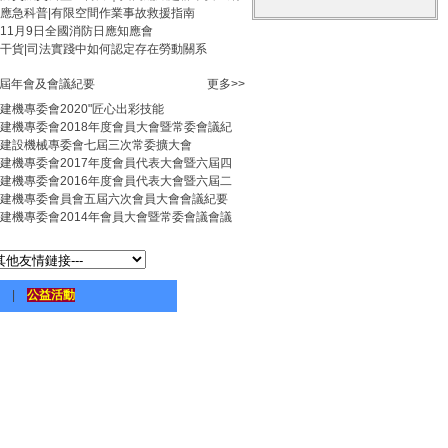
應急科普|有限空間作業事故救援指南
11月9日全國消防日應知應會
干貨|司法實踐中如何認定存在勞動關系
屆年會及會議紀要
更多>>
建機專委會2020"匠心出彩技能
建機專委會2018年度會員大會暨常委會議紀
建設機械專委會七屆三次常委擴大會
建機專委會2017年度會員代表大會暨六屆四
建機專委會2016年度會員代表大會暨六屆二
建機專委會員會五屆六次會員大會會議紀要
建機專委會2014年會員大會暨常委會議會議
|
公益活動