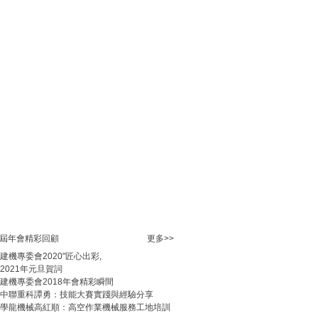
規范開展建機崗位培訓與提供統一格式培訓合
服務的通知
會員規范承接公益培訓，誠信提供市場服務事
知
加強會員培訓服務活動中風險事項控制工作的
開展2023年度中國建設教育協會教育教學科研
報工作的通知
辦2023匠心杯、出彩杯技能比武活動（中部
的通知
比武專場自選知識點優質PPT課件和視頻微課
項提示
展“2021 匠心杯、出彩杯”教官學員技能比武
) 活動的通知
舉辦教科研教材審議研討會暨七屆四次常委
、會員年會預通知
屆年會精彩回顧
更多>>
向會員單位配發“建筑施工安全系列培訓教材”的
建機專委會2020"匠心出彩,
2021年元旦賀詞
建機專委會2018年會精彩瞬間
中聯重科譚勇：技能大賽實踐與經驗分享
學龍機械高紅順：高空作業機械服務工地培訓