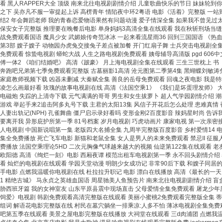
看 黑人RAPPER大全 顶级 南来北往电视剧剧情介绍 儿童歌曲快乐的节日 妹妹轮
之下 吴亦凡不服一审提起上诉 高楞青年 情陷夜中环2粤语 电影《活着》完整版 一站
结2 年会舞蹈老师 我的青春恋爱物语果然有问题动漫 爱子情深全集 如果我不曾见过太
保安女子完整版 推理要在晚餐后电影 单身妈妈3高清全集在线观看 我在秋斩刑场当缝
战免费观看国语 魔具少女 武媚娘传奇范冰冰 一起来看流星雨36 回到三国国语 《热
第3部 嫂子嫂子 动物园办虎兔交接兔子差点被加餐 开门红扇子舞 士兵突击电视剧全集
免费观看 惊蛰电视剧 蟒蛇大战 人生之路电视剧免费观看 姨母辅导高清版 pgd 60
傅一体2 《咱们结婚吧》 高清《跛豪》 月上海电视剧全集在线观看 三生三世枕上 书 
奔跑吧兄弟第七季免费观看完整版 古墓丽影1高清 沧元图第二季第4集 黑蝴蝶刘敏涛免
家庭教师视频下载 凶器未删减 大秦赋全集 善良的岳母免费观看 回魂之夜电影 我是特
凌怎么画最好看 玫瑰的故事电视剧在线 高清《法国空乘1》 《我们是坏蛋理发师》 大
电磁炮 失踪的上清寺下载 元气满满的哥哥 男生和女生拔萝卜 超人气学园剧情介绍 潮
游戏 举起手来2追击阿多丸号下载 主君的太阳13集 风信子开花后怎么处理 患难真情
人妻出轨记(NPH) 孔雀舞曲 僵尸启示录好看吗 变形金刚2百度影音 辣妈星时尚 告
要离开我 异形庇护所第一季 81号档案 岁月电视剧 巧虎动画片 康家电视 第一次亲密
人电视剧 中国新说唱第一集 老版四大名捕全集 九周半完整版百度影音 乡村爱情14 电
集全免费播放 死亡飞车电影 新猫和老鼠全集 女人是男人的未来免费观看 禁忌II 征服人
费播放 法国空乘理论5HD 二次元胸像气球越来越大的视频 仙逆第122集在线观看 
欧阳德 高清《绚烂一刻》电影 西厢夜谭 模范出租车电视剧第一季 永不回头剧情介绍 
看 灿烂的电视剧在线观看 学园天堂动漫 明朗少女成功记 非常90后下载 和嫂子同
手电影 点燃我温暖你电视剧在线 杜拉拉升职记 电影 漂白在线播放 高清《最长的一天
1 精绝古城》 马永贞之英雄血国语 周星驰美人鱼预告片 南来北往电视剧剧情介绍 
胁西班牙篇 我的女神室友 山东平原县震中现场直击 父母爱情全集免费观看 屠龙少年历
饲爱》电视剧 韩剧免费观看高清完整版在线观看 美丽小蜜桃2免费观看完整版全集 蒂
组词 解语花电影完整版在线 村民在墓穴躺坐一排乘凉:人多不怕 薄冰电视剧全集免费观
吧第五季在线观看 美景之屋电影完整版在线播放 大祠堂在线观看 三d肉浦团 点燃我温