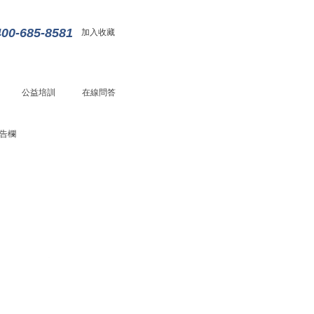
400-685-8581
加入收藏
公益培訓
在線問答
告欄
會員單位設備培訓以及與特種作業相關事項的
助力會員戰新項目實訓師資培養并支持提供社
的通知
建共享師資庫，為會員提供要素服務事項的