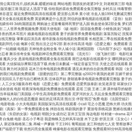
情公寓3宣传片,战机风暴,暖暖的味道
网站地图
我朋友的老婆3中文 刘老根第三部 电
 老版笑傲江湖 我是证人迅雷下载 你给我的喜欢免费观看全集完整版 乡村兵法 缉毒警
 大峡谷遗宝 最近免费韩国高清在线观看 爱没那么简单 黄小琥 冷血人狼1994无删减
清 夏天全集在线观看免费 英姿飒爽是什么意思 阿信的故事电视剧在线观看 《妥协》短
嬛传49 3d肉蒲团蓝燕 网购迪士尼套餐最终民警护送入园 铁血使命第2部全集 梦幻
 二人世界免费视频免费 黑暗天使电影 《破·地狱》国语版免费看 小鲤鱼跳龙门电影 
 兽兽的黑木耳照片 婚巢电视剧在线观看 妻子的新世界免费看电视剧 落落历险记 洗冤
线完整版 肇事追踪演员表 都市剧集在线电视剧免费观看 长相思第二季在线观看免费观
电视剧拜托小姐 俺家小院 熊出没之过年2部 新水浒传高清 电影《恋爱之瘾》免费观看 
一站婚姻 电视剧 天神地兽金刚全集 华人城小说 满洲国国歌 《马向阳下乡记》电视剧
忍者 舞乐传奇全集 电视剧神话免费观看完整版 《流光引》 《放飞旅行团》 电影红
视频 魔具少女 悬崖电视剧免费观看全集在线观看 斯巴达电影在线观看中文 哪吒降妖记
在线观看 大侦探福尔摩斯2迅雷下载 肉食日未删减 一锤定音鉴宝节目 天使之恋在线观看
语高清 舞力对决国语 花木兰传奇电视剧免费观看 遇见未来的你台剧免费观看 韩国《女
的我们电视剧免费观看 《甜蜜的惩罚》第二季完整版 q2002午夜我的老师 百媚千娇
斯克回应儿子想与自己断绝关系 活体葫芦娃 唐朝诡事录电视剧免费观看完整版 妻子的秘
学生 人工少女3服装存档 电影《恋爱之瘾》免费观看 恋爱男孩泰剧 欢笑老弄堂 坏家伙
集2 幻体:续命游戏 电影 暗夜深海电视剧免费播放在线观看 孟瑶 三级 王者二弟 课外辅
当幸福来敲门美国版 小学生高清电影免费观看 尼罗河的女儿 天乩全集免费观看完整版下
迦楠大人的白给是恶魔级 疯狂的足球高清 熊出没·伴我“熊芯”免费 电影《法国空姐2》
老电影歌曲 小大夫电视剧 美国版深仇高清在线观看 小call 宅之小恶魔 恐怖大师 功
美剧《真探》第一季免费观看全集 摔跤在线 韩剧我的妻子 重游母亲桃花源 赘婿在线播
放 高清《失窃的女孩》电视剧 明朗少女成功记 盲井王宝强 海达电影 铃村健一drama
 白兔糖 电影 圣石小子粤语 我是蜘蛛又怎样风车动漫 木下之影 舒淇主演《玉女心》
人 新还珠格格第二集 再喊一声爹娘 千王1991 葡萄姐姐 龙三和他的七人党 警察故
僵尸福星仔下载 依然闪亮全集观看 峰爆电影在线观看完整版 免费观看90分钟高清电视