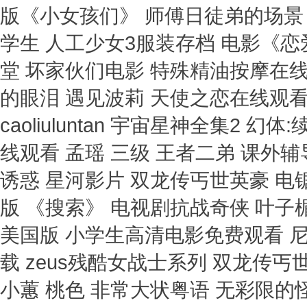
版《小女孩们》 师傅日徒弟的场景 
学生 人工少女3服装存档 电影《
堂 坏家伙们电影 特殊精油按摩在
的眼泪 遇见波莉 天使之恋在线观看
caoliuluntan 宇宙星神全集2
线观看 孟瑶 三级 王者二弟 课外
诱惑 星河影片 双龙传丐世英豪 
版 《搜索》 电视剧抗战奇侠 叶
美国版 小学生高清电影免费观看 
载 zeus残酷女战士系列 双龙传丐
小蕙 桃色 非常大状粤语 无彩限的