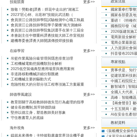
政策法規
技能競賽
更多>>
致敬！勞動者|譚勇：焊花中走出的“湖湘工
國家重拳打擊整
2023“匠心杯、出彩杯”技能比武活動（
國家各部委及地
會員浙江公路技師學院試驗檢測中心職工執裁
重磅！《特種作
會員浙江公路技師學院學子榮獲“南方測繪杯
國務院印發《城
會員浙江公路技師學院集訓選手在第十三屆全
2026版建筑
本會副主任中聯重科譚勇技能大師工作室視頻
電商新規全解析
建機專委會譚勇大師開講傳授焊接技藝
電商企業最新提示
人力資源社會保
在線學習
更多>>
抖音發布202
吊籃作業風險分級管理與隱患排查治理
專家視點
工程機械電動挖掘機類別全解析
2025低空裝備典型應用場景與應用案例
實事求是
非道路移動機械詳細分類匯總
從建筑業科技創
工程機械主要的驅動方式
中國工程院院士
危險性較大的分部分項工程專項施工方案嚴重
數智城市 | 智
全國人大代表、
師德學風建設
更多>>
高峰：智能機器
教育部關于高校教師師德失范行為處理的指導
【兩會聲音】鄒
健全長效機制,筑牢師德防線
十五五開局！
堅持以德立身，塑造教師美好形象
AI在安全生產
守住教書育人的底線
教材資料
海外視角
更多>>
《裝載機安全操作
鑄就未來傳奇：卡特彼勒廣邀世界頂尖機手參
《水平定向鉆機安