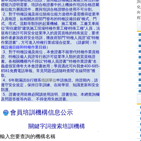
基本知識與基礎能力憑證；適用建設機械設備施工崗位的基
詢
礎能力證明需要。培訓合格證書中的上機操作培訓合格證屬
化
崗位能力層面證件，應與培訓合格證聯合使用不可分割。
向
2、對于特種設備及崗位除崗位能力達標外還需獲得從業準
程
入資格證，如相關政府部門發布的特種設備目錄“橋式、門
式、塔式、流動等類別的起重機械、施工電梯、工廠叉車崗
位”和住建部“建筑施工現場特種作業工種\特殊工種”人員，法
規有行政許可與安全從業準入的資質資格的特殊規定，要求
操作者參加政府安全培訓，獲政府部門“特種人員證”或“特種
作業證書”，方可進入特種行業或場合從業。（請參閱：
特
種設備目錄和特種作業目錄
）
3、對于特種設備及崗位，本會證書不能替代特種作業資格
證、特種設備人員證等行政許可從業準入類的資質資格證
書。各相關機構均不得以“特種人員證書”“特種作業證書”名
義虛假宣傳夸大本會證書效用；學員遇此可向我會400-685-
8581免費電話舉報。常見問題也請隨時查閱“在線問答”獲
取。
4、6年期滿請自行聯系
培訓單位
申請換證。持證期內，請
遵守安全規定，保持日常訓練、在崗學習、知識更新和安全
防護。
5、證書使用前務必閱讀使用說明、證書告知、本網查詢欄
及問題答復等內容。 不得使用失效證書。
會員培訓機構信息公示
關鍵字詞搜索培訓機構