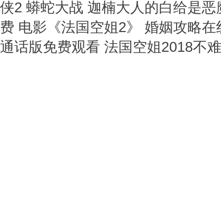
侠2 蟒蛇大战 迦楠大人的白给是恶
费 电影《法国空姐2》 婚姻攻略
通话版免费观看 法国空姐2018不难
里尔斯中国 《葡萄成熟时》短剧全
高清在线观看 小call 宅之小恶魔
版高清 《美丽小蜜桃》1 动漫美
视剧全集免费 小黄飞斯卡拉 隐密
探》第一季免费观看全集 摔跤在线
播放 谢教授短剧全集免费播放 你
季 流氓大亨粤语 港剧反黑英雄免费
风暴2021免费播放 高清《失窃的