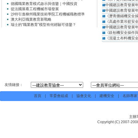
德國職業教育模式啟示與借鑒｜中國投資
中國建設教育發展年
從法國展看工程機械市場發展
中國建設教育發展年
沙特引進柳州職業技術學院工程機械職教標準
《瀝青攤鋪機安全
澳大利亞職業教育新戰略
《高處作業吊籃安
瑞士的“職業教育”模型有何經驗可借鑒？
中國建設教育發展年
《銑刨機安全操作
《混凝土布料機安
友情鏈接：
首頁
|
常委會組成
|
協會文化
|
建機安全
|
名師專家
主辦
Copyright (C) 20