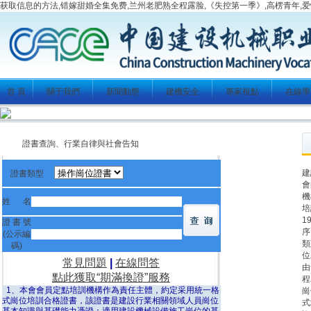
获取信息的方法,错嫁甜婚全集免费,兰州老肥熟全程露脸,《失控第一季》,高楞青年,爱
首 頁
關于我們
新聞動態
建機安全
專家視點
在線學
證書查詢、行業自律與社會告知
建
證書類型
會
機
姓 名
培
1
證 書 號
序
(公示編
類
碼)
位
常見問題
|
在線問答
由
點此獲取“期滿換證”服務
程
1、本會會員定點培訓機構作為責任主體，約定采用統一格
崗
式崗位培訓合格證書，該證書是建設行業相關領域人員崗位
式