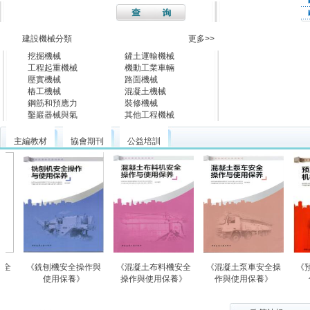
建設機械分類
更多>>
挖掘機械
鏟土運輸機械
工程起重機械
機動工業車輛
壓實機械
路面機械
樁工機械
混凝土機械
鋼筋和預應力
裝修機械
鑿巖器械與氣
其他工程機械
主編教材
協會期刊
公益培訓
《銑刨機安全操作與
《混凝土布料機安全
《混凝土泵車安全操
《預應力設
使用保養》
操作與使用保養》
作與使用保養》
化施工