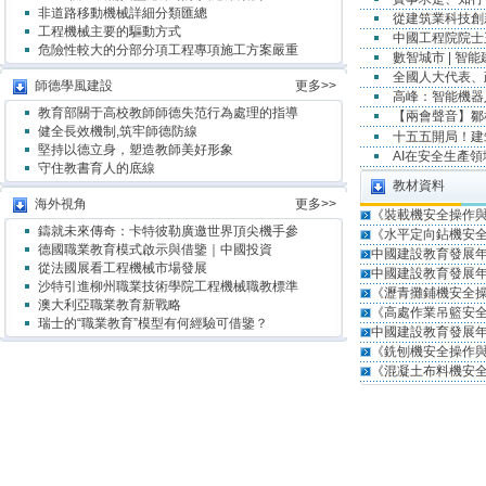
非道路移動機械詳細分類匯總
從建筑業科技創
工程機械主要的驅動方式
中國工程院院士
危險性較大的分部分項工程專項施工方案嚴重
數智城市 | 智
全國人大代表、
師德學風建設
更多>>
高峰：智能機器
教育部關于高校教師師德失范行為處理的指導
【兩會聲音】鄒
健全長效機制,筑牢師德防線
十五五開局！
堅持以德立身，塑造教師美好形象
AI在安全生產
守住教書育人的底線
教材資料
海外視角
更多>>
《裝載機安全操作
鑄就未來傳奇：卡特彼勒廣邀世界頂尖機手參
《水平定向鉆機安
德國職業教育模式啟示與借鑒｜中國投資
中國建設教育發展年
從法國展看工程機械市場發展
中國建設教育發展年
沙特引進柳州職業技術學院工程機械職教標準
《瀝青攤鋪機安全
澳大利亞職業教育新戰略
《高處作業吊籃安
瑞士的“職業教育”模型有何經驗可借鑒？
中國建設教育發展年
《銑刨機安全操作
《混凝土布料機安