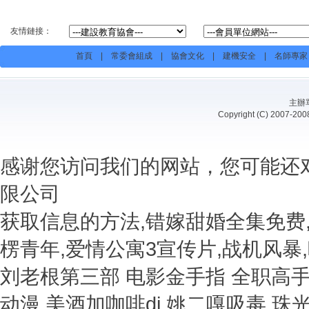
友情鏈接：
首頁
|
常委會組成
|
協會文化
|
建機安全
|
名師專家
主辦
Copyright (C) 20
感谢您访问我们的网站，您可能还
限公司
获取信息的方法,错嫁甜婚全集免费
楞青年,爱情公寓3宣传片,战机风暴
刘老根第三部 电影金手指 全职高
动漫 美酒加咖啡dj 姚二嘎吸毒 