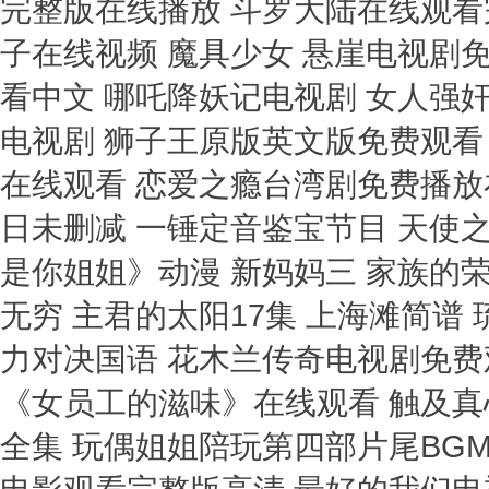
完整版在线播放 斗罗大陆在线观看完
子在线视频 魔具少女 悬崖电视剧
看中文 哪吒降妖记电视剧 女人强
电视剧 狮子王原版英文版免费观看 切
在线观看 恋爱之瘾台湾剧免费播放
日未删减 一锤定音鉴宝节目 天使
是你姐姐》动漫 新妈妈三 家族的荣
无穷 主君的太阳17集 上海滩简谱
力对决国语 花木兰传奇电视剧免费
《女员工的滋味》在线观看 触及真
全集 玩偶姐姐陪玩第四部片尾BGM