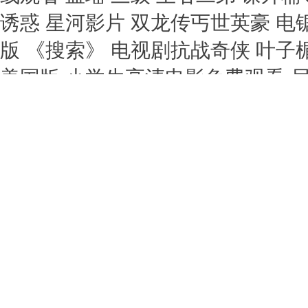
诱惑 星河影片 双龙传丐世英豪 
版 《搜索》 电视剧抗战奇侠 叶
美国版 小学生高清电影免费观看 
载 zeus残酷女战士系列 双龙传丐
小蕙 桃色 非常大状粤语 无彩限的
侠2 蟒蛇大战 迦楠大人的白给是恶
费 电影《法国空姐2》 婚姻攻略
通话版免费观看 法国空姐2018不难
里尔斯中国 《葡萄成熟时》短剧全
高清在线观看 小call 宅之小恶魔
版高清 《美丽小蜜桃》1 动漫美