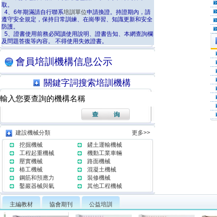
取。
4、6年期滿請自行聯系
培訓單位
申請換證。持證期內，請
遵守安全規定，保持日常訓練、在崗學習、知識更新和安全
防護。
5、證書使用前務必閱讀使用說明、證書告知、本網查詢欄
及問題答復等內容。 不得使用失效證書。
會員培訓機構信息公示
關鍵字詞搜索培訓機構
建設機械分類
更多>>
挖掘機械
鏟土運輸機械
工程起重機械
機動工業車輛
壓實機械
路面機械
樁工機械
混凝土機械
鋼筋和預應力
裝修機械
鑿巖器械與氣
其他工程機械
主編教材
協會期刊
公益培訓