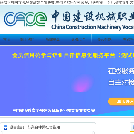
获取信息的方法,错嫁甜婚全集免费,兰州老肥熟全程露脸,《失控第一季》,高楞青年,爱
首 頁
關于我們
新聞動態
建機安全
專家視點
在線學
證書查詢、行業自律與社會告知