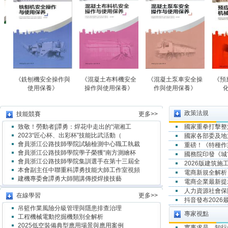
銑刨機安全操作與
《混凝土布料機安全
《混凝土泵車安全操
《預應力設備
使用保養》
操作與使用保養》
作與使用保養》
化施工技
政策法規
技能競賽
更多>>
致敬！勞動者|譚勇：焊花中走出的“湖湘工
國家重拳打擊整
2023“匠心杯、出彩杯”技能比武活動（
國家各部委及地
會員浙江公路技師學院試驗檢測中心職工執裁
重磅！《特種作
會員浙江公路技師學院學子榮獲“南方測繪杯
國務院印發《城
會員浙江公路技師學院集訓選手在第十三屆全
2026版建筑
本會副主任中聯重科譚勇技能大師工作室視頻
電商新規全解析
建機專委會譚勇大師開講傳授焊接技藝
電商企業最新提示
人力資源社會保
在線學習
更多>>
抖音發布202
吊籃作業風險分級管理與隱患排查治理
專家視點
工程機械電動挖掘機類別全解析
2025低空裝備典型應用場景與應用案例
實事求是