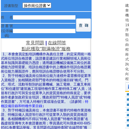
建
證書類型
會
機
姓 名
培
1
證 書 號
序
(公示編
類
碼)
位
常見問題
|
在線問答
由
點此獲取“期滿換證”服務
程
1、本會會員定點培訓機構作為責任主體，約定采用統一格
崗
式崗位培訓合格證書，該證書是建設行業相關領域人員崗位
式
基本知識與基礎能力憑證；適用建設機械設備施工崗位的基
詢
礎能力證明需要。培訓合格證書中的上機操作培訓合格證屬
化
崗位能力層面證件，應與培訓合格證聯合使用不可分割。
向
2、對于特種設備及崗位除崗位能力達標外還需獲得從業準
程
入資格證，如相關政府部門發布的特種設備目錄“橋式、門
式、塔式、流動等類別的起重機械、施工電梯、工廠叉車崗
位”和住建部“建筑施工現場特種作業工種\特殊工種”人員，法
規有行政許可與安全從業準入的資質資格的特殊規定，要求
操作者參加政府安全培訓，獲政府部門“特種人員證”或“特種
作業證書”，方可進入特種行業或場合從業。（請參閱：
特
種設備目錄和特種作業目錄
）
3、對于特種設備及崗位，本會證書不能替代特種作業資格
證、特種設備人員證等行政許可從業準入類的資質資格證
書。各相關機構均不得以“特種人員證書”“特種作業證書”名
義虛假宣傳夸大本會證書效用；學員遇此可向我會400-685-
8581免費電話舉報。常見問題也請隨時查閱“在線問答”獲