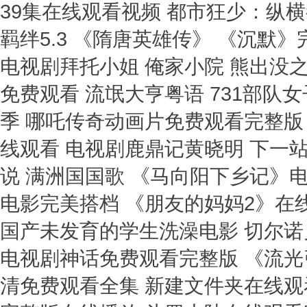
39集在线观看视频 都市狂少：纵
羁绊5.3 《隋唐英雄传》 《沉默
电视剧拜托小姐 俺家小院 熊出没
免费观看 流氓大亨粤语 731部队
季 哪吒传奇动画片免费观看完整版
线观看 电视剧鹿鼎记黄晓明 下一站
说 满洲国国歌 《马向阳下乡记》
电影完美搭档 《朋友的妈妈2》在
国产未发育的学生洗澡电影 切尔诺
电视剧神话免费观看完整版 《流光
清免费观看全集 新建文件夹在线观