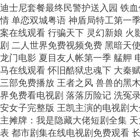
迪士尼套餐最终民警护送入园 铁血
情 单恋双城粤语 神盾局特工第一季
案在线观看 行骗天下 灵幻新娘 
剧 二人世界免费视频免费 黑暗天使
龙门电影 夏目友人帐第一季 艋舺 
马在线观看 怀旧酷狱忠魂下 大秦
三部免费播放 王者之风 兽兽的黑
界免费看电视剧 落落历险记 洗冤
安女子完整版 王凯主演的电视剧大全
主摊牌：我是隐藏大佬短剧全集 天
表 都市剧集在线电视剧免费观看 