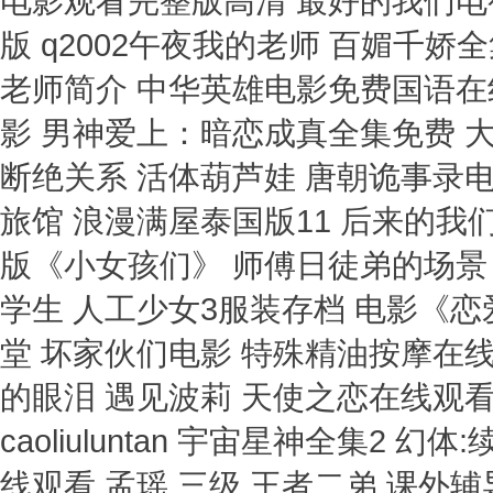
电影观看完整版高清 最好的我们电
版 q2002午夜我的老师 百媚千
老师简介 中华英雄电影免费国语在
影 男神爱上：暗恋成真全集免费 
断绝关系 活体葫芦娃 唐朝诡事录电
旅馆 浪漫满屋泰国版11 后来的我们
版《小女孩们》 师傅日徒弟的场景 
学生 人工少女3服装存档 电影《
堂 坏家伙们电影 特殊精油按摩在
的眼泪 遇见波莉 天使之恋在线观看
caoliuluntan 宇宙星神全集2
线观看 孟瑶 三级 王者二弟 课外