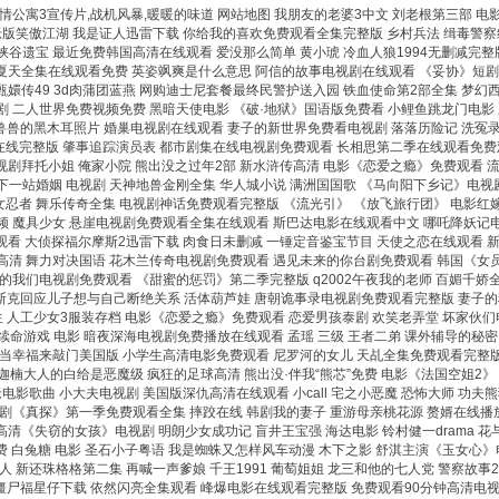
情公寓3宣传片,战机风暴,暖暖的味道
网站地图
我朋友的老婆3中文 刘老根第三部 电
 老版笑傲江湖 我是证人迅雷下载 你给我的喜欢免费观看全集完整版 乡村兵法 缉毒警
 大峡谷遗宝 最近免费韩国高清在线观看 爱没那么简单 黄小琥 冷血人狼1994无删减
清 夏天全集在线观看免费 英姿飒爽是什么意思 阿信的故事电视剧在线观看 《妥协》短
嬛传49 3d肉蒲团蓝燕 网购迪士尼套餐最终民警护送入园 铁血使命第2部全集 梦幻
 二人世界免费视频免费 黑暗天使电影 《破·地狱》国语版免费看 小鲤鱼跳龙门电影 
 兽兽的黑木耳照片 婚巢电视剧在线观看 妻子的新世界免费看电视剧 落落历险记 洗冤
线完整版 肇事追踪演员表 都市剧集在线电视剧免费观看 长相思第二季在线观看免费观
电视剧拜托小姐 俺家小院 熊出没之过年2部 新水浒传高清 电影《恋爱之瘾》免费观看 
一站婚姻 电视剧 天神地兽金刚全集 华人城小说 满洲国国歌 《马向阳下乡记》电视剧
忍者 舞乐传奇全集 电视剧神话免费观看完整版 《流光引》 《放飞旅行团》 电影红
视频 魔具少女 悬崖电视剧免费观看全集在线观看 斯巴达电影在线观看中文 哪吒降妖记
在线观看 大侦探福尔摩斯2迅雷下载 肉食日未删减 一锤定音鉴宝节目 天使之恋在线观看
语高清 舞力对决国语 花木兰传奇电视剧免费观看 遇见未来的你台剧免费观看 韩国《女
的我们电视剧免费观看 《甜蜜的惩罚》第二季完整版 q2002午夜我的老师 百媚千娇
斯克回应儿子想与自己断绝关系 活体葫芦娃 唐朝诡事录电视剧免费观看完整版 妻子的秘
学生 人工少女3服装存档 电影《恋爱之瘾》免费观看 恋爱男孩泰剧 欢笑老弄堂 坏家伙
集2 幻体:续命游戏 电影 暗夜深海电视剧免费播放在线观看 孟瑶 三级 王者二弟 课外辅
当幸福来敲门美国版 小学生高清电影免费观看 尼罗河的女儿 天乩全集免费观看完整版下
迦楠大人的白给是恶魔级 疯狂的足球高清 熊出没·伴我“熊芯”免费 电影《法国空姐2》
老电影歌曲 小大夫电视剧 美国版深仇高清在线观看 小call 宅之小恶魔 恐怖大师 功
美剧《真探》第一季免费观看全集 摔跤在线 韩剧我的妻子 重游母亲桃花源 赘婿在线播
放 高清《失窃的女孩》电视剧 明朗少女成功记 盲井王宝强 海达电影 铃村健一drama
 白兔糖 电影 圣石小子粤语 我是蜘蛛又怎样风车动漫 木下之影 舒淇主演《玉女心》
人 新还珠格格第二集 再喊一声爹娘 千王1991 葡萄姐姐 龙三和他的七人党 警察故
僵尸福星仔下载 依然闪亮全集观看 峰爆电影在线观看完整版 免费观看90分钟高清电视