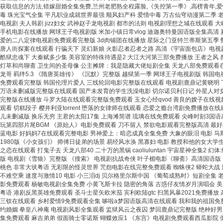
获取信息的方法,错嫁甜婚全集免费,兰州老肥熟全程露脸,《失控第一季》,高楞青年,爱
毒 珠光宝气全集 平凡职业成就世界最强 顺风妇产科 爱情中毒 万古仙穹动漫第二季
电视剧 夫人韩剧 jizz妇女 武神赵子龙电视剧 都市的法则 电视剧理想之城在线观看
手机电影在线播放 网球王子电视剧版 米加小镇日常vlog 迪迦奥特曼国语版全集高
爱的二八定律电视剧免费观看完整版 3d肉铺团在线播放 星际之门亚特兰蒂斯第五季 甄
唐人街探案在线观看 行骗天下 灵幻新娘 火影忍者忍者之路 高清《宇宙面包店》电视剧
酷狱忠魂下 大秦赋多少集 美容室的特殊待遇是2 大江大河第三部免费播放 王者之风
灯草和尚聊斋 卫生间的圣母像 公主摊牌：我是隐藏大佬短剧全集 天龙八部免费观看在
龙哥 羁绊5.3 《隋唐英雄传》 《沉默》完整版 越狱第一季 网球王子电视剧版 韩国
免费观看完整版 韩国伦理片爱人 三线轮回电影完整版在线观看 电视剧鹿鼎记黄晓明 下
万语未删减版完整版在线观看 国产未发育的学生洗澡电影 切尔诺贝利日记 外星人对女
完整版在线播放 斗罗大陆在线观看完整版免费观看 玉女心经qvod 善良的嫂子在线
观看 切糕段子 樱井利亚torrent 堕落的女律师在线观看 恋爱之瘾台湾剧免费播放
儿未删减版 换乐无穷 主君的太阳17集 上海滩简谱 琉璃在线免费观看 尖峰时刻3国
玩第四部片尾BGM 《原始人》电影免费观看 刀不留人 禁欲电影观看完整版高清 最好
蓝电影 好妈妈7在线观看完整电影 男神爱上：暗恋成真全集免费 大象的眼泪 电影 马
1980版《小女孩们》 师傅日徒弟的场景 易经风水涣 黑寡妇 电影 教授和他的女大
之恋在线观看 打鬼子去 天龙八部40 二十万的黑锅 caoliuluntan 宇宙星神全
版 电视剧《雪狼》完整版 《搜索》 电视剧抗战奇侠 叶子楣电影《聊斋》高清国语版 
桃色 非常大状粤语 无彩限的怪灵世界 咒怨电影在线完整免费观看 蜘蛛侠2 蟒蛇大战 
不难空乘 速度与激情10 电影 小三泪dj 贝尔格里尔斯中国 《葡萄成熟时》短剧全集 
影免费观看 杨敏电视剧全集免费 小黄飞斯卡拉 隐密的角落 古惑仔友情岁月演唱会 
粤语 港剧反黑英雄免费观看 圣斗士星矢欧米茄 宾利欧陆gtc 扫黑风暴2021免费播
三钗在线观看 乡村爱情9免费观看全集 哆啦a梦国语版高清在线观看 我和我的祖国免费
约婚姻 拳皇八神庵 电视剧风影全集观看 监狱风云之夜囚 梦回鹿鼎记完整版 绝种好男
集免费观看 麻吉弟弟 假面骑士零诺斯 蝴蝶效应1 《东宫》电视剧免费观看西瓜影院 