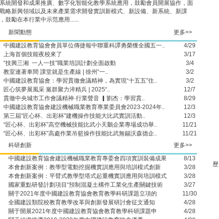
通知
系統開發和成果推廣、數字化智能化教學系統應用，鼓勵會員開展協作，面
戰略新興領域以及未來產業需求開發實訓新模式、新設備、新系統、新課
關于
，鼓勵在本行業中示范應用......
格證書
關于
新聞動態
更多>>
項的告
中國建設教育協會會員單位傳捷報中聯重科譚勇榮獲全國五一..
4/29
關于
上海首個技能夜校來了
3/17
提示
“技興三湘 一人一技”職業培訓計劃全面啟動
3/4
關于
教室連著車間 課堂就是生產線 | 徐州“一..
3/2
課題申
中國建設教育協會：學習貫徹會議精神，為實現“十五五”住..
3/2
匠心筑夢展風采 黨群聚力淬精兵 | 2025“..
12/7
關于舉
貫徹中央城市工作會議精神·行業聲音 ▎劉杰：學習貫..
8/29
片區）
中國建設教育協會建設機械職業教育專業委員會2023-2024年..
12/3
教師
第三屆“匠心杯、出彩杯”建機操作技能大比武實訓活動..
12/3
申報事
“匠心杯、出彩杯”高空機械技能比武小天鵝企業專場成功舉..
11/21
關于開
“匠心杯、出彩杯”高處作業吊籃操作技能比武無錫沃森德企..
11/21
(挖掘機
科研創新
更多>>
關于
中國建設教育協會建設機械職業教育專委會四項實訓裝備成果
8/13
會
歷
本會創新案例：教學型電動挖掘機實訓應用與培訓模式創新
3/28
關于
本會創新案例：平臂式教學型塔式起重機實訓應用與培訓模式
3/28
通知
國家重點研發計劃項目“預制混凝土構件工業化生產關鍵技術
3/27
關于2021年度中國建設教育協會教育教學科研課題立項的
11/30
全國建設類院校教育教學改革與創新發展研討會征文通知
4/28
關于開展2021年度中國建設教育協會教育教學科研課題申
4/28