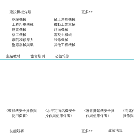
建設機械分類
更多>>
挖掘機械
鏟土運輸機械
工程起重機械
機動工業車輛
壓實機械
路面機械
樁工機械
混凝土機械
鋼筋和預應力
裝修機械
鑿巖器械與氣
其他工程機械
主編教材
協會期刊
公益培訓
載機安全操作與
《水平定向鉆機安全
《瀝青攤鋪機安全操
《高處作業吊籃
使用保養》
操作與使用保養》
作與使用保養》
操作與使用保養
政策法規
技能競賽
更多>>