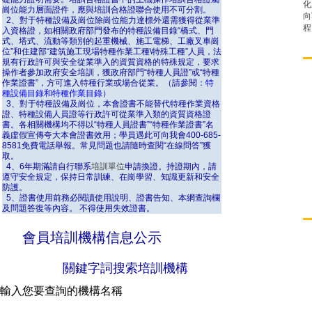
化
崗位能力層面證件，應與培訓合格證聯合使用不可分割。
向
2、對于特種設備及崗位除崗位能力達標外還需獲得從業準
程
入資格證，如相關政府部門發布的特種設備目錄“橋式、門
式、塔式、流動等類別的起重機械、施工電梯、工廠叉車崗
位”和住建部“建筑施工現場特種作業工種\特殊工種”人員，法
規有行政許可與安全從業準入的資質資格的特殊規定，要求
操作者參加政府安全培訓，獲政府部門“特種人員證”或“特種
作業證書”，方可進入特種行業或場合從業。（請參閱：
特
種設備目錄和特種作業目錄
）
3、對于特種設備及崗位，本會證書不能替代特種作業資格
證、特種設備人員證等行政許可從業準入類的資質資格證
書。各相關機構均不得以“特種人員證書”“特種作業證書”名
義虛假宣傳夸大本會證書效用；學員遇此可向我會400-685-
8581免費電話舉報。常見問題也請隨時查閱“在線問答”獲
取。
4、6年期滿請自行聯系
培訓單位
申請換證。持證期內，請
遵守安全規定，保持日常訓練、在崗學習、知識更新和安全
防護。
5、證書使用前務必閱讀使用說明、證書告知、本網查詢欄
及問題答復等內容。 不得使用失效證書。
會員培訓機構信息公示
關鍵字詞搜索培訓機構