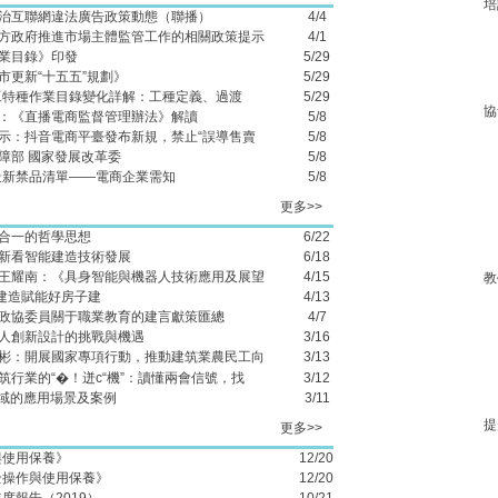
培
治互聯網違法廣告政策動態（聯播）
4/4
方政府推進市場主體監管工作的相關政策提示
4/1
業目錄》印發
5/29
市更新“十五五”規劃》
5/29
施工特種作業目錄變化詳解：工種定義、過渡
5/29
協
：《直播電商監督管理辦法》解讀
5/8
：抖音電商平臺發布新規，禁止“誤導售賣
5/8
障部 國家發展改革委
5/8
6最新禁品清單——電商企業需知
5/8
更多>>
、知行合一的哲學思想
6/22
新看智能建造技術發展
6/18
王耀南：《具身智能與機器人技術應用及展望
4/15
教
能建造賦能好房子建
4/13
政協委員關于職業教育的建言獻策匯總
4/7
人創新設計的挑戰與機遇
3/16
彬：開展國家專項行動，推動建筑業農民工向
3/13
建筑行業的“�！迸c“機”：讀懂兩會信號，找
3/12
領域的應用場景及案例
3/11
提
更多>>
與使用保養》
12/20
全操作與使用保養》
12/20