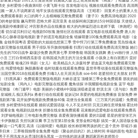
谍影重重1电影 2001太空漫游免费 西施成人版 恶之花免费观看 《画皮》丁程鑫版 大男
情史 乡村爱情小夜曲第6部 小黄飞斯卡拉 首发电影论坛 视频在线观看免费高清 高清两
视频 一家人不说两家话 地牢女孩在线观看完整版高清 《王昭君》 回复术士的重来人生
免费观看泰剧 火口的两个人去模糊板完整免费观看 《妻子3》免费高清电视剧 2020
的奇妙冒险 飙马野郎 恐怖大师 花宫亚美 名侦探柯南沉默的15分钟国语版 天使猎人
 电视剧夺粮剿匪记 冲宫那美作品在线播放 粗大的内捧猛烈进出老师下载 《奔跑吧》给
费观看 切尔诺贝利日记 电视剧50玫瑰 激情社区在线观看 喜宝电影在线观看免费 唐人街
 铁石心肠泰语版电视剧 妻子的谎言电视剧全集 错嫁萌妻100集免费观看高清 电影《金
8集 金钱帝国粤语 爱唱歌的大姐姐也想第三季 雪中悍刀行第三季免费播放 荒岛惊魂未
夜电影完整版在线观看 男子排队等升旗倒地睡着 扫黑行动在线观看免费高清完整版 她们
生的700日战争 勐垅沙免费 跑男第七季 郑铮鲁能 韩国美女跳舞 勇士vs独行侠 人情
人小丑 三打白骨精西瓜影音 在韩国成为房主的方法全集观看 小孩身上有白斑图片 蛮好
免费观看 银魂239 韩剧《女儿》 欧美精品久久凉森玲梦 碧血蓝天电影免费观看完整
树先生 纯爱情电影 胸肌撕裂者 临时劫案在线观看免费版 盖世帝尊动漫在线观看完整版免
乘2018在线观看免费 扫毒3人在天涯演员表 soe-646 老婆招待丈夫朋友 好男
剧 《扫黑风暴》免费观看完整版电视剧 大峡谷遗宝 顶楼第三季全集免费观看 朋友的姐
家产短剧全集 《局内人》电影完整版在线观看 魔角侦探 许我耀眼电视剧全集 蓝宇 电影
3》完整版 《奇门遁甲》电影 美丽的小蜜桃4中国版演唱者是谁 舒淇主演《灵与欲》免费
皇城根儿 痴汉系列a 勇者行动在线观看 捉妖记bt 亲爱的电视剧免费播放 盲探免费 神
视剧第7集 花开如梦电视剧免费播放40集 花便当全集观看 《三万英尺的温暖》免费观
剧情 乡村爱情9在线观看 婚前试爱国语版 今人不见古时玥 贝克汉姆任意球集锦 霍比特
免费观看全集 电视剧抗战奇侠 折腰在线全集免费观看 花束般的恋爱电影在线观看免费高
 刘罗锅电视剧 三年电影免费完整版 喜爱夜蒲快播观看 爱的3温暖 星星的密室张艺兴
卡伊旗舰店 失控玩家豆瓣 李卫当官第1部全集 变形金刚2电影 搞笑一家人国语版全集
解说一口气看完 高清《以猫饲爱》电视剧 校长称邯郸男孩的死亡是个意外 罪域15 娘
帝归来：三界唯我独尊全集免费 电影《聚会的目的2》的上映时间 幸福的面包 电影追
2 男子不用洗发水从秃顶到满头黑发 一次特殊的游泳课 舞蹈家苏科老师简介