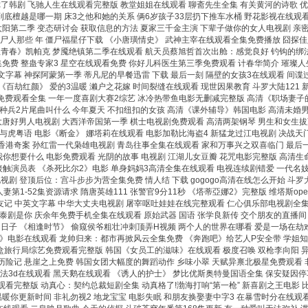
到你了韩剧 飞驰人生在线观看完整版 教堂姐姐在线观看 聊斋先生全集 有关黄河的诗歌
到底檀越是哪一期 床3之他和她的关系 俩6岁孩子33层扔下推车水桶 野花影视在线观
阳第二季 变态研讨会 获取信息的方法 夏家三千金主演 下辈子做你的女人电视剧 亲密
尸人那些 年 僵尸福星仔下载 《小唐璜情史》 武神主宰在线观看全集免费播放 囧探佳
血青春》凯帕克 梦魇绝镇第二季在线观看 航天员蔡旭哲首次出舱：感觉良好 钓钩的绑法 
免费 整蛊专家3 星空在线观看免费 你好儿科医生第三季免费观看 计春华简介 璀璨人
6中文字幕 神探阿蒙第一季 蒂凡尼的早餐迅雷 下载 最后一刻 隔壁的女孩3在线观看 
《百劫红颜》 爱的3温暖 濑户之花嫁 时间裂缝在线观看 现世因果教育 斗罗大陆121
费观看全集 一年一度喜剧大赛2综艺 冰冷热带鱼电影无删减完整版 高清《职场妻子的出
种兵2片尾曲叫什么 今年夏天 不扣纽扣的女孩 高清《课外辅导》韩国电影 高清未婚男
唐好男人电视剧 大西洋帝国第一季 棋士电视剧免费观看 高清两架钢琴 男生和女生拔萝卜
与虎粤语 电影《断金》 娜塔莉在线观看 电影加勒比海盗4 新猛龙过江电视剧 决战天
 香港奇案 孙红雷一代枭雄电视剧 青岛往事全集在线观看 家和万事兴之双喜临门 最后
诉我你想要什么 电影免费观看 光阴的故事 电视剧 江湖儿女豆瓣 花咒电影完整版 高清生
接触演员表 《杀死比尔2》电影 单身妈妈3高清全集在线观看 电视连续剧错爱 一代名妓苏
视剧 登顶后位：宫斗步步为营全集免费 情人结 下载 gogogo高清在线怎么开始 斗罗
妻第1-52集资源请求 隋唐英雄111 张警官9分11秒 《塔蒂亞娜2》完整版 维塔斯o
老友记 中英文字幕 中华大丈夫电视剧 屠宰呕吐娃娃在线完整观看 仁心俱乐部电视剧全集
泰剧是你 庆余年免费手机全集在线观看 原始武器 国语 张学良新传 交个朋友的直播间 
居的日子 《相逢时节》 偷窥侯爷粗壮冲刺顶弄H视频 两个人的世界在哪看 爱是一场在
》电影在线观看 龙帅归来：都市再掀风云全集免费 《奔跑吧》给艺人P安全带 学姐知道
盲盒旅行局综艺免费观看完整版 韩国《女员工的滋味》在线观看 极度召唤 双枪李向阳 
险记 悬崖之上免费 韩国女团大幅度的舞蹈动作 乡味小翠 天赋异禀北极星免费观看 非
法3d在线观看 黑天鹅在线观看 《诱人的护士》 梦比优斯奥特曼国语全集 保安疑因停
看完整版 动真心：契约总裁短剧全集 动真格了!渤海打响“第一枪” 新喜剧之王电影 
暖你更新时间 非礼勿视2 地龙宝宝 电影失眠 和朋友换娶妻中字3 在暴雪时分在线观看