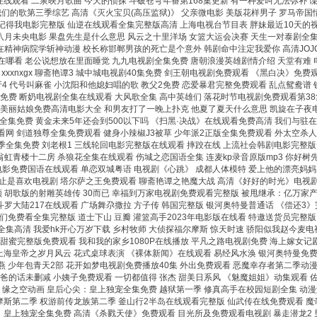
n在线观看 二泉映月歌曲 今天的侦探 斗破苍穹年番第168集更新 有一种爱叫无法弥补 
我们的歌第三季综艺 高清《灭火宝贝(高压监狱)》 父亲微电影 美版花样男子 罗马帝国
 记得我电影完整版 仙逆在线观看全集完整版高清 上海电视台节目表 胖妹最近10天的
八月未央电影 果盘先生是什么意思 风云之十里洋场 女篮大运会决赛 天生一对泰剧全集
在精神病院学斩神动漫 校长称邯郸男孩的死亡是个意外 韩剧命中注定我爱你 高清JOJO
在哪看 老公说想放在里面睡觉 九九电视剧全集免费 唐朝浪漫英雄剧情介绍 天堂有难
xxxnxgx 聊斋艳谭3 城中城电视剧40集免费 剑王朝电视剧免费观看 《黑白决》免
4 代号叫麻雀 小沈阳和他媳妇唱的歌 教父2免费 恋爱暴君完整免费观看 乱点鸳鸯谱
集免费 断奶电视剧全集在线观看 大风歌全集 高中英雄们 落花时节电视剧免费观看第3
观看 美丽姑娘免费高清电影大全 和男友打了一晚上扑克 他夏了夏天什么意思 凯旋在子
集免费 黄金未来5年还会到500以下吗 《扫黑·决战》在线观看免费高清 我们与驻在先
看网 剑道独尊全集免费观看 健身小辣椒J3被草 少年派2正版全集免费观看 外太空杀
季全集免费 刘老根1 三线轮回电影完整版在线观看 摔跤在线 上流社会韩剧电影完整版
 翁虹青楼十二房 杀狼花全集在线观看 伤城之恋国语全集 连麦kp录音原版mp3 你好
免费国语在线观看 单恋双城粤语 电视剧《心跳》 成都人体模特 爱上他的漂亮妈妈 法国空
不止是喜欢电视剧 塔尔萨之王免费观看 聊斋艳谭之艳魔大战 高清《好好的时光》电视
虚拟视频 胡歌版的射雕英雄传 30而已 幸福到万家电视剧免费观看完整版 被甩继承：亿万
斗罗大陆217在线观看 广场舞尕撒拉 方子传 韩国完整版 银河奥特曼普通话 《偿还
免费看全集完整版 道士下山 豆瓣 灌篮高手2023年电影版在线看 特邀送货员完整版 
集高清 我爱hk开心万岁下载 乡村牧师 大侦探福尔摩斯 惊天时速 骄阳似我赵今麦电
剧甜蜜完整版免费观看 我和我的家乡1080P在线播放 平凡之路电视剧免费 海上嫁女记
心 上海皇帝之岁月风云 花式桌球表演 《裸体新闻》在线观看 易经风水涣 银河奥特曼
 少年包青天2部 花开如梦电视剧免费播放40集 外出免费观看 恶魔幸存者第二季动漫
的话未删减 小姨子免费观看 一切都值得 张杰 甜美日系风 《魅魔姐姐》动集观看 佐
 缘之空动画 皇后心尖：皇上独宠全集免费 越狱第一季 修真高手在校园短剧全集 动漫
斯第二季 权游前传龙族第二季 釜山行2半岛在线观看完整版 仙武传在线免费观看 魔
心尖：皇上独宠全集免费 高清《杀戮天使》免费观看 目光所及免费观看电视剧 暴走潜龙