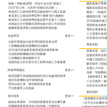
致敬！勞動者|譚勇：焊花中走出的“湖湘工
國家重拳打擊整
2023“匠心杯、出彩杯”技能比武活動（
國家各部委及地
會員浙江公路技師學院試驗檢測中心職工執裁
重磅！《特種作
會員浙江公路技師學院學子榮獲“南方測繪杯
國務院印發《城
會員浙江公路技師學院集訓選手在第十三屆全
2026版建筑
本會副主任中聯重科譚勇技能大師工作室視頻
電商新規全解析
建機專委會譚勇大師開講傳授焊接技藝
電商企業最新提示
人力資源社會保
在線學習
更多>>
抖音發布202
吊籃作業風險分級管理與隱患排查治理
專家視點
工程機械電動挖掘機類別全解析
2025低空裝備典型應用場景與應用案例
實事求是
非道路移動機械詳細分類匯總
從建筑業科技創
工程機械主要的驅動方式
中國工程院院士
危險性較大的分部分項工程專項施工方案嚴重
數智城市 | 智
全國人大代表、
師德學風建設
更多>>
高峰：智能機器
教育部關于高校教師師德失范行為處理的指導
【兩會聲音】鄒
健全長效機制,筑牢師德防線
十五五開局！
堅持以德立身，塑造教師美好形象
AI在安全生產
守住教書育人的底線
教材資料
海外視角
更多>>
《裝載機安全操作
鑄就未來傳奇：卡特彼勒廣邀世界頂尖機手參
《水平定向鉆機安
德國職業教育模式啟示與借鑒｜中國投資