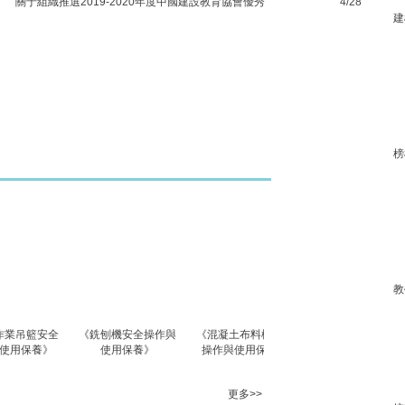
關于組織推選2019-2020年度中國建設教育協會優秀
4/28
建
榜
教
安全
《銑刨機安全操作與
《混凝土布料機安全
《混凝土泵車安全操
《
》
使用保養》
操作與使用保養》
作與使用保養》
更多>>