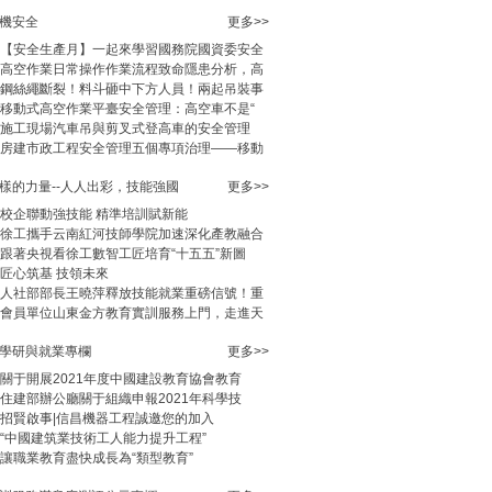
機安全
更多>>
【安全生產月】一起來學習國務院國資委安全
高空作業日常操作作業流程致命隱患分析，高
鋼絲繩斷裂！料斗砸中下方人員！兩起吊裝事
移動式高空作業平臺安全管理：高空車不是“
施工現場汽車吊與剪叉式登高車的安全管理
房建市政工程安全管理五個專項治理——移動
樣的力量--人人出彩，技能強國
更多>>
校企聯動強技能 精準培訓賦新能
徐工攜手云南紅河技師學院加速深化產教融合
跟著央視看徐工數智工匠培育“十五五”新圖
匠心筑基 技領未來
人社部部長王曉萍釋放技能就業重磅信號！重
會員單位山東金方教育實訓服務上門，走進天
學研與就業專欄
更多>>
關于開展2021年度中國建設教育協會教育
住建部辦公廳關于組織申報2021年科學技
預應力設備與機械
《旋挖鉆機安全操作
《挖掘機安全操作與
《施工機械
招賢啟事|信昌機器工程誠邀您的加入
化施工技術》
與使用保養》
使用保養》
識》
“中國建筑業技術工人能力提升工程”
讓職業教育盡快成長為“類型教育”