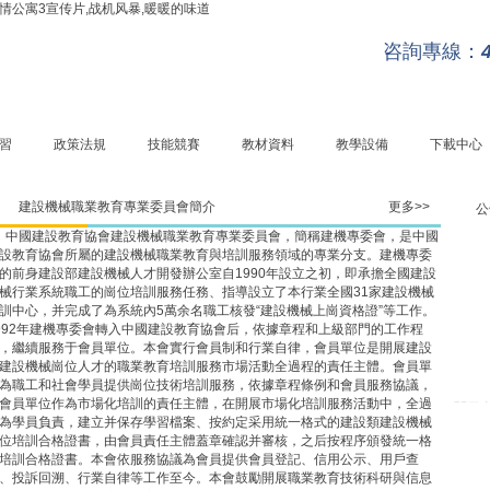
情公寓3宣传片,战机风暴,暖暖的味道
咨詢專線：
習
政策法規
技能競賽
教材資料
教學設備
下載中心
建設機械職業教育專業委員會簡介
更多>>
公
中國建設教育協會建設機械職業教育專業委員會，簡稱建機專委會，是中國
設教育協會所屬的建設機械職業教育與培訓服務領域的專業分支。建機專委
的前身建設部建設機械人才開發辦公室自1990年設立之初，即承擔全國建設
械行業系統職工的崗位培訓服務任務、指導設立了本行業全國31家建設機械
訓中心，并完成了為系統內5萬余名職工核發“建設機械上崗資格證”等工作。
992年建機專委會轉入中國建設教育協會后，依據章程和上級部門的工作程
，繼續服務于會員單位。本會實行會員制和行業自律，會員單位是開展建設
建設機械崗位人才的職業教育培訓服務市場活動全過程的責任主體。會員單
為職工和社會學員提供崗位技術培訓服務，依據章程條例和會員服務協議，
關于
會員單位作為市場化培訓的責任主體，在開展市場化培訓服務活動中，全過
提示
為學員負責，建立并保存學習檔案、按約定采用統一格式的建設類建設機械
關于
位培訓合格證書，由會員責任主體蓋章確認并審核，之后按程序頒發統一格
團服務
培訓合格證書。本會依服務協議為會員提供會員登記、信用公示、用戶查
關于構
、投訴回溯、行業自律等工作至今。本會鼓勵開展職業教育技術科研與信息