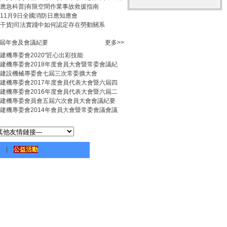
應急科普|有限空間作業事故救援指南
11月9日全國消防日應知應會
干貨|司法實踐中如何認定存在勞動關系
屆年會及會議紀要
更多>>
建機專委會2020"匠心出彩技能
建機專委會2018年度會員大會暨常委會議紀
建設機械專委會七屆三次常委擴大會
建機專委會2017年度會員代表大會暨六屆四
建機專委會2016年度會員代表大會暨六屆二
建機專委會員會五屆六次會員大會會議紀要
建機專委會2014年會員大會暨常委會議會議
|
公益活動