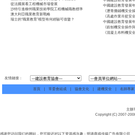
中國建設教育發展年
從法國展看工程機械市場發展
中國建設教育發展年
沙特引進柳州職業技術學院工程機械職教標準
《瀝青攤鋪機安全
澳大利亞職業教育新戰略
《高處作業吊籃安
瑞士的“職業教育”模型有何經驗可借鑒？
中國建設教育發展年
《銑刨機安全操作
《混凝土布料機安
友情鏈接：
首頁
|
常委會組成
|
協會文化
|
建機安全
|
名師專家
主辦
Copyright (C) 20
感谢您访问我们的网站，您可能还对以下资源感兴趣：明港商戏传媒广告有限公司