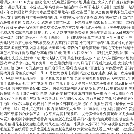
看 黑人RAPPER大全 顶级 南来北往电视剧剧情介绍 儿童歌曲快乐的节日 妹妹轮
之下 吴亦凡不服一审提起上诉 高楞青年 情陷夜中环2粤语 电影《活着》完整版 一站
结2 年会舞蹈老师 我的青春恋爱物语果然有问题动漫 爱子情深全集 如果我不曾见过太
保安女子完整版 推理要在晚餐后电影 单身妈妈3高清全集在线观看 我在秋斩刑场当缝
战免费观看国语 魔具少女 武媚娘传奇范冰冰 一起来看流星雨36 回到三国国语 《热
第3部 嫂子嫂子 动物园办虎兔交接兔子差点被加餐 开门红扇子舞 士兵突击电视剧全集
免费观看 惊蛰电视剧 蟒蛇大战 人生之路电视剧免费观看 姨母辅导高清版 pgd 60
傅一体2 《咱们结婚吧》 高清《跛豪》 月上海电视剧全集在线观看 三生三世枕上 书 
奔跑吧兄弟第七季免费观看完整版 古墓丽影1高清 沧元图第二季第4集 黑蝴蝶刘敏涛免
家庭教师视频下载 凶器未删减 大秦赋全集 善良的岳母免费观看 回魂之夜电影 我是特
凌怎么画最好看 玫瑰的故事电视剧在线 高清《法国空乘1》 《我们是坏蛋理发师》 大
电磁炮 失踪的上清寺下载 元气满满的哥哥 男生和女生拔萝卜 超人气学园剧情介绍 潮
游戏 举起手来2追击阿多丸号下载 主君的太阳13集 风信子开花后怎么处理 患难真情
人妻出轨记(NPH) 孔雀舞曲 僵尸启示录好看吗 变形金刚2百度影音 辣妈星时尚 告
要离开我 异形庇护所第一季 81号档案 岁月电视剧 巧虎动画片 康家电视 第一次亲密
人电视剧 中国新说唱第一集 老版四大名捕全集 九周半完整版百度影音 乡村爱情14 电
集全免费播放 死亡飞车电影 新猫和老鼠全集 女人是男人的未来免费观看 禁忌II 征服人
费播放 法国空乘理论5HD 二次元胸像气球越来越大的视频 仙逆第122集在线观看 
欧阳德 高清《绚烂一刻》电影 西厢夜谭 模范出租车电视剧第一季 永不回头剧情介绍 
看 灿烂的电视剧在线观看 学园天堂动漫 明朗少女成功记 非常90后下载 和嫂子同
手电影 点燃我温暖你电视剧在线 杜拉拉升职记 电影 漂白在线播放 高清《最长的一天
1 精绝古城》 马永贞之英雄血国语 周星驰美人鱼预告片 南来北往电视剧剧情介绍 
胁西班牙篇 我的女神室友 山东平原县震中现场直击 父母爱情全集免费观看 屠龙少年历
饲爱》电视剧 韩剧免费观看高清完整版在线观看 美丽小蜜桃2免费观看完整版全集 蒂
组词 解语花电影完整版在线 村民在墓穴躺坐一排乘凉:人多不怕 薄冰电视剧全集免费观
吧第五季在线观看 美景之屋电影完整版在线播放 大祠堂在线观看 三d肉浦团 点燃我温