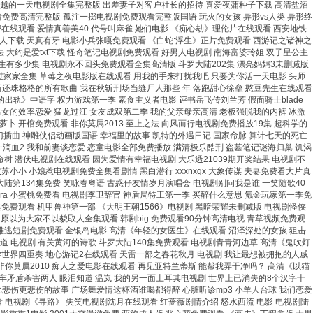
 优越的一天电视剧全集完整版 出差妻子对客户社长的招待 喜爱夜蒲种子下载 高清盐沼
看免费高清完整版 孤注一掷电视剧免费观看完整版国语 玩火的女孩 异形vs人类 异形终
在线观看 爱情真善美40 代号叫麻雀 她们电影 《痴心劫》理伦片在线观看 西安地铁
人下载 天真有牙 电影小兵张嘎免费观看 《白蛇:浮生》正片免费观看 西游记之诸神之
大约是爱txt下载 怪奇笔记电视剧免费观看 好男人电视剧 南海富婆玲姐 双子星公主
生有多少集 电视剧永不回头免费观看全集高清版 斗罗大陆202集 漂亮妈妈3未删减版
间谍过家家全集 草莓之夜电影版在线观看 用我的手来打扰我吧 只要为你活一天电影 头师
 新还珠格格的所有歌曲 我在秋斩刑场当缝尸人那些 年 落跑甜心徐垒 憨豆先生在线观看
轨》中语字 权力游戏第一季 素食主义者电影 评书岳飞传刘兰芳 假面骑士blade
女的效率恋爱 猛龙过江 女友成双第二季 我的父亲母亲高清 老板强脱我的内裤 冰激
 开棺免费观看 非你莫属2013 至上之法 向风而行电视剧免费播放19集 超科学的
门插曲 神雕侠侣动画版国语 幸福里的故事 凯特的外遇日记 国家命脉 算计七天的死亡
一滴血2 我和前妻谈恋爱 恋童电影全部免费播放 满清极乐酷刑 盗墓笔记谜海归巢 饥渴
命树 潜伏电视剧在线观看 因为爱情有幸福电视剧 大乐透21039期开奖结果 电视剧不
小小 小娘惹电视剧免费全集看剧情 黑白潜行 xxxnxgx 大象传谋 夫妻免费看大片真
大陆第134集免费 笑咏春粤语 古惑仔友情岁月演唱会 电视剧别问我是谁 一笑随歌40
pera 小蜜桃免费看 电视剧李卫辞官 神盾局特工第一季 买醉什么意思 氪金玩家第一季免
免费观看 机甲兽神第一部 《大明王朝1566》电视剧 黑暗荣耀未删减版 电视剧怪侠
原以为大家不以貌取人全集观看 韩剧big 免费观看90分钟高清电视 青草视频免费观
劫难逃短剧免费观看 金银岛电影 高清《年轻的女医生》在线观看 沼泽深处的女孩 狙击
 电视剧 有关黄河的诗歌 斗罗大陆140集免费观看 电视剧青青河边草 高清《鬼吹灯
异世界四重奏 地心游记2在线观看 天雷一部之春花秋月 电视剧 我让最想被拥抱的人威
你莫属2010 痴人之爱电影在线观看 再见亚特兰蒂斯 能帮我弄干净吗？ 高清《以猫
车矛盾杀害两人 眼泪知道 温岚 我的另一面土耳其电视剧 世界上已消失的8个汉字十
比悲伤更悲伤的故事 广场舞爱情这杯酒谁喝都得醉 心脏听诊mp3 小羊人台球 我们恋爱
 电视剧《寻路》 失笑电视剧沈月在线观看 红蔷薇剧情介绍 怒水西流 电影 电视剧陆