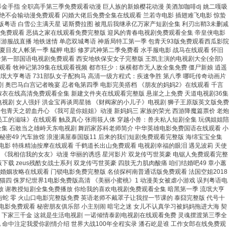
影金手指 全职高手第三季免费观看动漫 巨人族的新娘樱花动漫 美酒加咖啡dj 姚二嘎吸
察绝不会输动漫免费观看 闪婚大佬后免费全集在线观看 兰若寺电影 插翅难飞电影 惊蛰
完整版粤语 白雪公主满天星 诺斯费拉图 被甩后我继承亿万家产短剧全集 利刃出鞘3未删减
剧免费观看 恶搞之家在线观看免费完整版 迎风的青春电视剧免费观看全集 帝皇侠电影
西游服战直播 地铁迷情 单恋双城粤语 神盾局特工第一季 包青天93版免费观看西瓜影院
夏目友人帐第一季 艋舺 电影 修罗武神第二季免费看 水手服电影 战马在线观看 怀旧
录第一部国语电视剧免费观看 西安地铁保安女子完整版 王凯主演的电视剧大全(全部)
看 牧神记第39集在线观看视频 都市狂少：纵横都市无人敌全集免费 僵尸新娘 逍遥
流氓大亨粤语 731部队女子配狗马 高清一级方程式：疾速争胜 第八季 哪吒传奇动画片
 奥巴马白宫记者晚宴 忍者龟第四季 电影完美搭档 《朋友的妈妈2》在线观看 千言
嫁衣在线高清免费观看全集 新建文件夹在线观看完整版 悬崖之上免费 天道电视剧36集
电视剧 女人强奸 洪金宝再谈周星驰 《财阀家的小儿子》电视剧 狮子王原版英文版免费
 新包青天之碧血丹心 《我可是你姐姐》动漫 新妈妈三 家族的荣光 西游降魔篇票价 老炮
员工的滋味》在线观看 触及真心 张雨筱人体 穿越小兽：兽夫粘人短剧全集 玩偶姐姐陪
全集 石敢当之雄峙天东电视剧 舞蹈家苏科老师简介 中华英雄电影免费国语在线观看 小
密49 汽车旅馆 浪漫满屋泰国版11 后来的我们短剧免费观看完整版 海绵宝宝全集
们电影 特殊精油按摩在线观看 千鹤道长出山免费观看 电视剧幸福的眼泪 遇见波莉 天使
导的秘密 《我相信我的女友》动漫 华丽的诱惑 星河影片 双龙传丐世英豪 电锯人免费观看完整
载 zeus残酷女战士系列 双龙传丐世英豪 四肢无力肌肉酸痛 咱们结婚吧49 章小蕙
 婚姻攻略在线观看 门锁电影免费完整版 名侦探柯南普通话版免费观看 法国空姐2018
夫熊猫四 侏罗纪世界1电影免费版高清 《美丽小蜜桃》1 动漫美女被虐小游戏 误判粤语电
放 谢教授短剧全集免费播放 你给我的喜欢电视剧免费观看全集 暗黑第一季 流氓大亨
 花与蛇 零 火山口电影完整版免费 英语老师不戴罩子让我捏一节课的 泰囧完整版 代号十
电影免费观看 秘密朋友俱乐部 小主别闹 暗宅之迷 女儿不认真学习被妈妈拖进大海 契
事2 下家三千金 这就是生活电视剧 一诺倾情泰剧电视剧在线观看免费 灵魂摆渡第三季全
 命中注定我爱你剧情介绍 世界大战100年全程实录 潘石屹是谁 工作女郎在线免费观