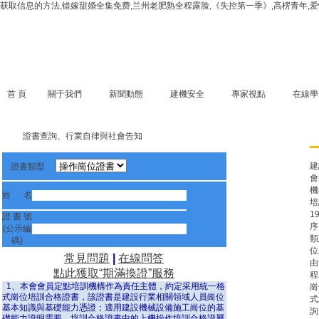
获取信息的方法,错嫁甜婚全集免费,兰州老肥熟全程露脸,《失控第一季》,高楞青年,爱
首 頁
關于我們
新聞動態
建機安全
專家視點
在線學
證書查詢、行業自律與社會告知
建
證書類型
會
機
姓 名
培
1
證 書 號
序
(公示編
類
碼)
位
常見問題
|
在線問答
由
點此獲取“期滿換證”服務
程
1、本會會員定點培訓機構作為責任主體，約定采用統一格
崗
式崗位培訓合格證書，該證書是建設行業相關領域人員崗位
式
基本知識與基礎能力憑證；適用建設機械設備施工崗位的基
詢
礎能力證明需要。培訓合格證書中的上機操作培訓合格證屬