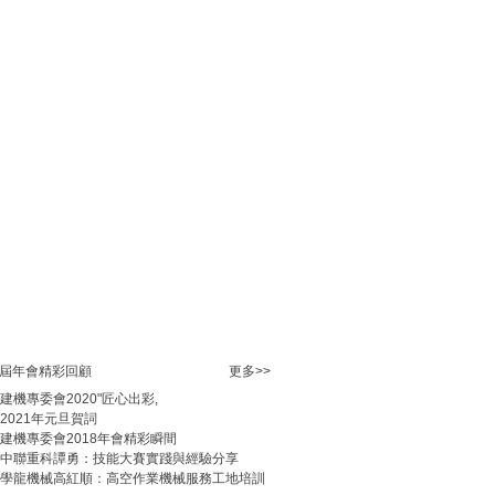
規范開展建機崗位培訓與提供統一格式培訓合
服務的通知
會員規范承接公益培訓，誠信提供市場服務事
知
加強會員培訓服務活動中風險事項控制工作的
開展2023年度中國建設教育協會教育教學科研
報工作的通知
辦2023匠心杯、出彩杯技能比武活動（中部
的通知
比武專場自選知識點優質PPT課件和視頻微課
項提示
展“2021 匠心杯、出彩杯”教官學員技能比武
) 活動的通知
舉辦教科研教材審議研討會暨七屆四次常委
、會員年會預通知
屆年會精彩回顧
更多>>
向會員單位配發“建筑施工安全系列培訓教材”的
建機專委會2020"匠心出彩,
2021年元旦賀詞
建機專委會2018年會精彩瞬間
中聯重科譚勇：技能大賽實踐與經驗分享
學龍機械高紅順：高空作業機械服務工地培訓