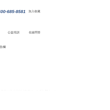
400-685-8581
加入收藏
公益培訓
在線問答
告欄
會員單位設備培訓以及與特種作業相關事項的
助力會員戰新項目實訓師資培養并支持提供社
的通知
建共享師資庫，為會員提供要素服務事項的