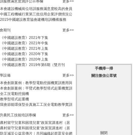
訓服務滿意度測評公示專欄
更多>>
本會建設機械崗位培訓服務滿意度較高的會員
中國工程機械行業第三批信用企業評價情況公
2015中國建設教育協會建機培訓機構服務
會期刊
更多>>
《中國建設教育》2021年下集
《中國建設教育》2021年中集
《中國建設教育》2021年上集
《中國建設教育》2020年下集
《中國建設教育》2020年上集
《中國建設教育》2019年第6期（雙月刊
手機掃一掃
學設備
更多>>
關注微信公眾號
本會創新案例：教學型電動挖掘機實訓應用與
本會創新案例：平臂式教學型塔式起重機實訓
全工況電動挖掘機
教學型塔式起重機
我會節能環保型全真施工工況全電動教學實訓
升農民工技能培訓專欄
更多>>
農村留守兒童和困境兒童“政策宣講進村（居
農村留守兒童和困境兒童“政策宣講進村（居
關閉
防災減災公益宣傳片｜共同編織起群眾安全網