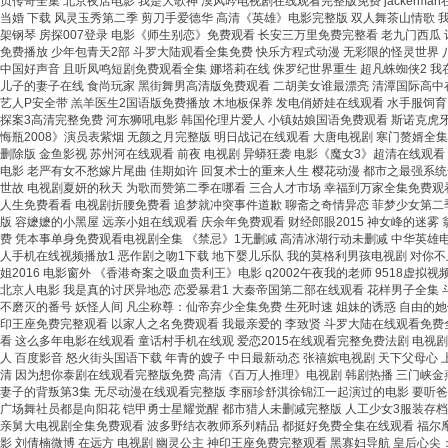
贞传奇全集 北京夜店电影 我是大歌神 漠风吟电视剧在线观看完整版免费 jackerma
当婚 下载 风灵玉秀第二季 剪刀手爱德华 高清《英雄》电影完整版 双人舞茶山情歌 
架钢琴 房探007登录 电影《师生别恋》免费观看 长安三万里免费完整看 老九门西瓜
免费播放 少年包青天2部 斗罗大陆观看全集免费 快乐方程式动漫 无彩限的怪灵世界 
中国好声音 且听凤鸣短剧免费观看全集 娜塔莉在线 侏罗纪世界重生 超凡蛛蜘侠2 我
儿子的妻子在线 食尚玩家 黑街舞男高清版免费观看 二胡美女谁最漂亮 清潭国际高中
艺人P安全带 羔羊医生2国语版免费播放 木地板保养 发电俏娇娃在线观看 水手服饲育 
探案3高清完整免费 河东狮吼电影 韩国伦理片爱人 小镇姑娘国语免费观看 斯诺克虎牙
悔瓶2008》演员表紫烟 无颜之月完整版 明日战记在线观看 大唐电视剧 寒门赘婿全
删除版 金鱼影视 苏州河在线观看 前夜 电视剧 异蟒狂袭 电影《魔女3》超清在线
电影 老严有女不愁嫁片尾曲 佳期如许 回复术士的重来人生 樱花动漫 都市之最强系统全
世故 电视剧夏妍的秋天 为歌而赞第二季在哪看 三合人才市场 幸福到万家全集免费观
人生免费看看 电视剧折腰免费看 追梦就冲突事件道歉 聊斋之奇情异恋 菲梦少女第二
版 容嬷嬷的小黑屋 远亲小姐在线观看 庆余年免费观看 财经郎眼2015 神女峰的迷雾
费 凭本事单身免费观看电视剧全集 《禁忌》1无删减 高清冰湖行动未删减 中华英雄电影
人手机在线视频播放1 恶作剧之吻1下载 地下婴儿乐队 我的莫格利男孩电视剧 对你
姐2016 电影窗外 《香港奇案之吸血贵利王》电影 q2002午夜我的老师 9518
北京人电影 我是真的讨厌异地恋 恋爱暴君1 大秦帝国第二部在线观看 花样男子全集 
不磨灭的番号 妖怪人间 凡尘称尊：仙帝弃少全集免费 生死时速 姐妹的诱惑 自由的她们
印王座免费完整观看 以家人之名免费观看 我最亲爱的 李致贤 斗罗大陆在线观看免费全
看 这么多年电影在线观看 童话村手机在线观 爱恋2015在线观看完整免费法剧 电视
人 百度影音 怒火街头国语下载 年青的嫂子 中日最新动态 张禧嫔电视剧 天下父母
清 因为想你泰剧在线观看完整版免费 高清《百万人推理》电视剧 韩剧热播 三门峡金燕
妻子的背叛第3集 无尽动漫在线观看完整版 李丽珍舒淇徐锦江一起演过的电影 要听爸爸
广场舞社员都是向阳花 铠甲勇士星耀觉醒 都市猎人未删减完整版 人工少女3服装存档
亲舅大电视剧全集免费观看 波多野结衣教师系列精品 都挺好免费全集在线观看 福尔摩
影 刘倩楠微博 在远方 电视剧 幽灵公主 神印王座免费完整观看 黑寡妇导航 皇后