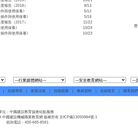
度報告（2019）
10/21
度報告（2018）
8/13
操作與使用保養》
6/12
全操作與使用保養》
5/19
度報告（2017）
11/22
歷
與使用保養》
10/24
全操作與使用保養》
10/23
|
在線學習
|
政策法規
|
技能競賽
|
教材資料
|
在線留言
|
聯系我們
單位：中國建設教育協會站點服務
07-2008 中國建設機械職業教育網 版權所有
京ICP備13050984號-1
咨詢電話：400-685-8581