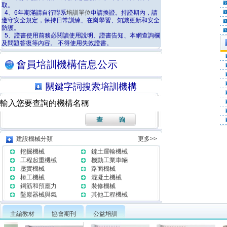
取。
4、6年期滿請自行聯系
培訓單位
申請換證。持證期內，請
遵守安全規定，保持日常訓練、在崗學習、知識更新和安全
防護。
5、證書使用前務必閱讀使用說明、證書告知、本網查詢欄
及問題答復等內容。 不得使用失效證書。
會員培訓機構信息公示
關鍵字詞搜索培訓機構
建設機械分類
更多>>
挖掘機械
鏟土運輸機械
工程起重機械
機動工業車輛
壓實機械
路面機械
樁工機械
混凝土機械
鋼筋和預應力
裝修機械
鑿巖器械與氣
其他工程機械
主編教材
協會期刊
公益培訓