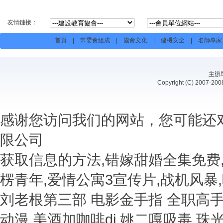
友情鏈接：
首頁
|
常委會組成
|
協會文化
|
建機安全
|
名師專家
主辦
Copyright (C) 20
感谢您访问我们的网站，您可能还
限公司
获取信息的方法,错嫁甜婚全集免费
楞青年,爱情公寓3宣传片,战机风暴
刘老根第三部 电影金手指 全职高
动漫 美酒加咖啡dj 姚二嘎吸毒 