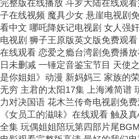
完整版在线播放 斗罗大陆在线观看完
子在线视频 魔具少女 悬崖电视剧
看中文 哪吒降妖记电视剧 女人强
电视剧 狮子王原版英文版免费观看 切
在线观看 恋爱之瘾台湾剧免费播放
日未删减 一锤定音鉴宝节目 天使
是你姐姐》动漫 新妈妈三 家族的荣
无穷 主君的太阳17集 上海滩简谱
力对决国语 花木兰传奇电视剧免费
《女员工的滋味》在线观看 触及真
全集 玩偶姐姐陪玩第四部片尾BGM