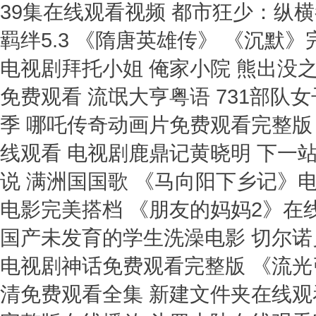
39集在线观看视频 都市狂少：纵
羁绊5.3 《隋唐英雄传》 《沉默
电视剧拜托小姐 俺家小院 熊出没
免费观看 流氓大亨粤语 731部队
季 哪吒传奇动画片免费观看完整版
线观看 电视剧鹿鼎记黄晓明 下一站
说 满洲国国歌 《马向阳下乡记》
电影完美搭档 《朋友的妈妈2》在
国产未发育的学生洗澡电影 切尔诺
电视剧神话免费观看完整版 《流光
清免费观看全集 新建文件夹在线观