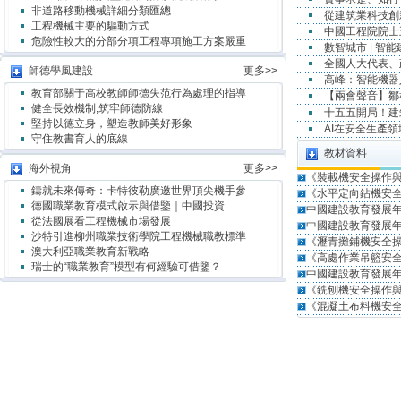
非道路移動機械詳細分類匯總
從建筑業科技創
工程機械主要的驅動方式
中國工程院院士
危險性較大的分部分項工程專項施工方案嚴重
數智城市 | 智
全國人大代表、
師德學風建設
更多>>
高峰：智能機器
教育部關于高校教師師德失范行為處理的指導
【兩會聲音】鄒
健全長效機制,筑牢師德防線
十五五開局！
堅持以德立身，塑造教師美好形象
AI在安全生產
守住教書育人的底線
教材資料
海外視角
更多>>
《裝載機安全操作
鑄就未來傳奇：卡特彼勒廣邀世界頂尖機手參
《水平定向鉆機安
德國職業教育模式啟示與借鑒｜中國投資
中國建設教育發展年
從法國展看工程機械市場發展
中國建設教育發展年
沙特引進柳州職業技術學院工程機械職教標準
《瀝青攤鋪機安全
澳大利亞職業教育新戰略
《高處作業吊籃安
瑞士的“職業教育”模型有何經驗可借鑒？
中國建設教育發展年
《銑刨機安全操作
《混凝土布料機安