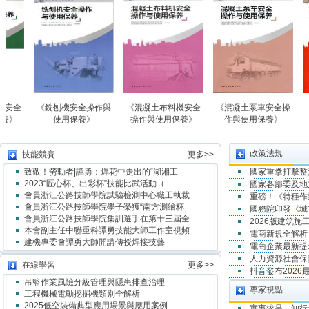
《銑刨機安全操作與
《混凝土布料機安全
《混凝土泵車安全操
《預應力
使用保養》
操作與使用保養》
作與使用保養》
化施工
政策法規
技能競賽
更多>>
致敬！勞動者|譚勇：焊花中走出的“湖湘工
國家重拳打擊整
2023“匠心杯、出彩杯”技能比武活動（
國家各部委及地
會員浙江公路技師學院試驗檢測中心職工執裁
重磅！《特種作
會員浙江公路技師學院學子榮獲“南方測繪杯
國務院印發《城
會員浙江公路技師學院集訓選手在第十三屆全
2026版建筑
本會副主任中聯重科譚勇技能大師工作室視頻
電商新規全解析
建機專委會譚勇大師開講傳授焊接技藝
電商企業最新提示
人力資源社會保
在線學習
更多>>
抖音發布202
吊籃作業風險分級管理與隱患排查治理
專家視點
工程機械電動挖掘機類別全解析
2025低空裝備典型應用場景與應用案例
實事求是