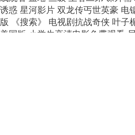
诱惑 星河影片 双龙传丐世英豪 
版 《搜索》 电视剧抗战奇侠 叶
美国版 小学生高清电影免费观看 
载 zeus残酷女战士系列 双龙传丐
小蕙 桃色 非常大状粤语 无彩限的
侠2 蟒蛇大战 迦楠大人的白给是恶
费 电影《法国空姐2》 婚姻攻略
通话版免费观看 法国空姐2018不难
里尔斯中国 《葡萄成熟时》短剧全
高清在线观看 小call 宅之小恶魔
版高清 《美丽小蜜桃》1 动漫美