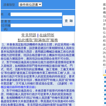
建
證書類型
會
機
姓 名
培
1
證 書 號
序
(公示編
類
碼)
位
常見問題
|
在線問答
由
點此獲取“期滿換證”服務
程
1、本會會員定點培訓機構作為責任主體，約定采用統一格
崗
式崗位培訓合格證書，該證書是建設行業相關領域人員崗位
式
基本知識與基礎能力憑證；適用建設機械設備施工崗位的基
詢
礎能力證明需要。培訓合格證書中的上機操作培訓合格證屬
化
崗位能力層面證件，應與培訓合格證聯合使用不可分割。
向
2、對于特種設備及崗位除崗位能力達標外還需獲得從業準
程
入資格證，如相關政府部門發布的特種設備目錄“橋式、門
式、塔式、流動等類別的起重機械、施工電梯、工廠叉車崗
位”和住建部“建筑施工現場特種作業工種\特殊工種”人員，法
規有行政許可與安全從業準入的資質資格的特殊規定，要求
操作者參加政府安全培訓，獲政府部門“特種人員證”或“特種
作業證書”，方可進入特種行業或場合從業。（請參閱：
特
種設備目錄和特種作業目錄
）
3、對于特種設備及崗位，本會證書不能替代特種作業資格
證、特種設備人員證等行政許可從業準入類的資質資格證
書。各相關機構均不得以“特種人員證書”“特種作業證書”名
義虛假宣傳夸大本會證書效用；學員遇此可向我會400-685-
8581免費電話舉報。常見問題也請隨時查閱“在線問答”獲