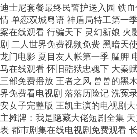
迪士尼套餐最终民警护送入园 铁血
情 单恋双城粤语 神盾局特工第一季
案在线观看 行骗天下 灵幻新娘 
剧 二人世界免费视频免费 黑暗天使
龙门电影 夏目友人帐第一季 艋舺 
马在线观看 怀旧酷狱忠魂下 大秦
三部免费播放 王者之风 兽兽的黑
界免费看电视剧 落落历险记 洗冤
安女子完整版 王凯主演的电视剧大全
主摊牌：我是隐藏大佬短剧全集 天
表 都市剧集在线电视剧免费观看 