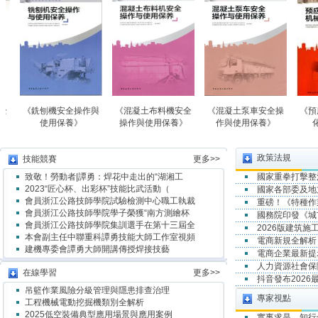
銑刨機安全操作與
《混凝土布料機安全
《混凝土泵車安全操
《預應力設備
使用保養》
操作與使用保養》
作與使用保養》
化施工技
政策法規
技能競賽
更多>>
致敬！勞動者|譚勇：焊花中走出的“湖湘工
國家重拳打擊整
2023“匠心杯、出彩杯”技能比武活動（
國家各部委及地
會員浙江公路技師學院試驗檢測中心職工執裁
重磅！《特種作
會員浙江公路技師學院學子榮獲“南方測繪杯
國務院印發《城
會員浙江公路技師學院集訓選手在第十三屆全
2026版建筑
本會副主任中聯重科譚勇技能大師工作室視頻
電商新規全解析
建機專委會譚勇大師開講傳授焊接技藝
電商企業最新提示
人力資源社會保
在線學習
更多>>
抖音發布202
吊籃作業風險分級管理與隱患排查治理
專家視點
工程機械電動挖掘機類別全解析
2025低空裝備典型應用場景與應用案例
實事求是