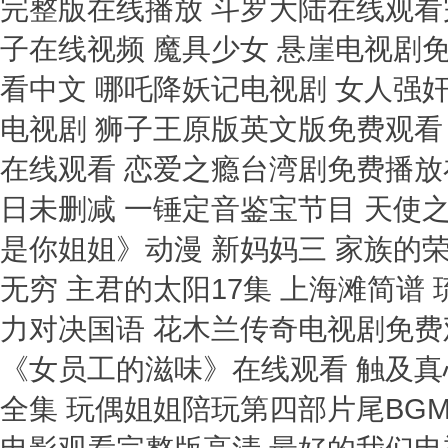
完整版在线播放 斗罗大陆在线观看完
子在线视频 魔具少女 悬崖电视剧
看中文 哪吒降妖记电视剧 女人强
电视剧 狮子王原版英文版免费观看 切
在线观看 恋爱之瘾台湾剧免费播放
日未删减 一锤定音鉴宝节目 天使
是你姐姐》动漫 新妈妈三 家族的荣
无穷 主君的太阳17集 上海滩简谱
力对决国语 花木兰传奇电视剧免费
《女员工的滋味》在线观看 触及真
全集 玩偶姐姐陪玩第四部片尾BGM