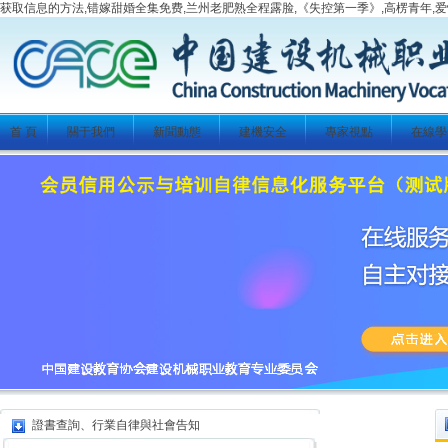
获取信息的方法,错嫁甜婚全集免费,兰州老肥熟全程露脸,《失控第一季》,高楞青年,爱
首 頁
關于我們
新聞動態
建機安全
專家視點
在線學
證書查詢、行業自律與社會告知