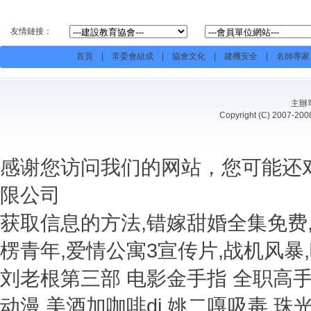
友情鏈接：
首頁
|
常委會組成
|
協會文化
|
建機安全
|
名師專家
主辦
Copyright (C) 20
感谢您访问我们的网站，您可能还
限公司
获取信息的方法,错嫁甜婚全集免费
楞青年,爱情公寓3宣传片,战机风暴
刘老根第三部 电影金手指 全职高
动漫 美酒加咖啡dj 姚二嘎吸毒 