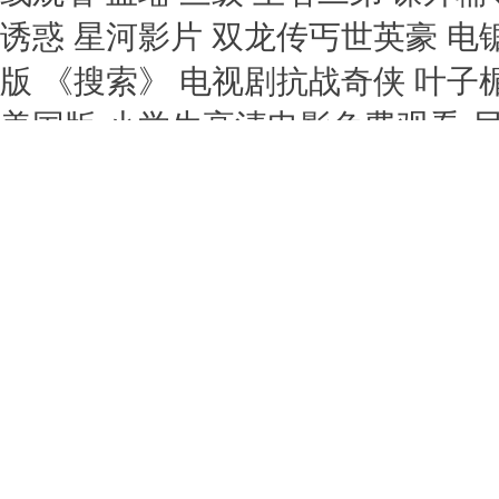
诱惑 星河影片 双龙传丐世英豪 
版 《搜索》 电视剧抗战奇侠 叶
美国版 小学生高清电影免费观看 
载 zeus残酷女战士系列 双龙传丐
小蕙 桃色 非常大状粤语 无彩限的
侠2 蟒蛇大战 迦楠大人的白给是恶
费 电影《法国空姐2》 婚姻攻略
通话版免费观看 法国空姐2018不难
里尔斯中国 《葡萄成熟时》短剧全
高清在线观看 小call 宅之小恶魔
版高清 《美丽小蜜桃》1 动漫美