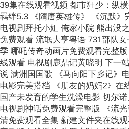
39集在线观看视频 都市狂少：纵
羁绊5.3 《隋唐英雄传》 《沉默
电视剧拜托小姐 俺家小院 熊出没
免费观看 流氓大亨粤语 731部队
季 哪吒传奇动画片免费观看完整版
线观看 电视剧鹿鼎记黄晓明 下一站
说 满洲国国歌 《马向阳下乡记》
电影完美搭档 《朋友的妈妈2》在
国产未发育的学生洗澡电影 切尔诺
电视剧神话免费观看完整版 《流光
清免费观看全集 新建文件夹在线观