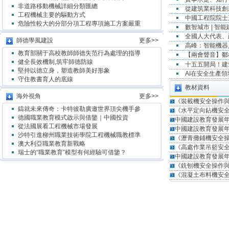
非道路移動機械詳細分類匯總
從建筑業科技創
工程機械主要的驅動方式
中國工程院院士
危險性較大的分部分項工程專項施工方案嚴重
數智城市 | 智
全國人大代表、
師德學風建設
更多>>
高峰：智能機器
教育部關于高校教師師德失范行為處理的指導
【兩會聲音】鄒
健全長效機制,筑牢師德防線
十五五開局！
堅持以德立身，塑造教師美好形象
AI在安全生產
守住教書育人的底線
教材資料
海外視角
更多>>
《裝載機安全操作
鑄就未來傳奇：卡特彼勒廣邀世界頂尖機手參
《水平定向鉆機安
德國職業教育模式啟示與借鑒｜中國投資
中國建設教育發展年
從法國展看工程機械市場發展
中國建設教育發展年
沙特引進柳州職業技術學院工程機械職教標準
《瀝青攤鋪機安全
澳大利亞職業教育新戰略
《高處作業吊籃安
瑞士的“職業教育”模型有何經驗可借鑒？
中國建設教育發展年
《銑刨機安全操作
《混凝土布料機安