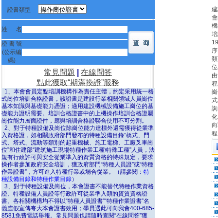
建
證書類型
會
機
姓 名
培
1
證 書 號
序
(公示編
類
碼)
位
常見問題
|
在線問答
由
點此獲取“期滿換證”服務
程
1、本會會員定點培訓機構作為責任主體，約定采用統一格
崗
式崗位培訓合格證書，該證書是建設行業相關領域人員崗位
式
基本知識與基礎能力憑證；適用建設機械設備施工崗位的基
詢
礎能力證明需要。培訓合格證書中的上機操作培訓合格證屬
化
崗位能力層面證件，應與培訓合格證聯合使用不可分割。
向
2、對于特種設備及崗位除崗位能力達標外還需獲得從業準
程
入資格證，如相關政府部門發布的特種設備目錄“橋式、門
式、塔式、流動等類別的起重機械、施工電梯、工廠叉車崗
位”和住建部“建筑施工現場特種作業工種\特殊工種”人員，法
規有行政許可與安全從業準入的資質資格的特殊規定，要求
操作者參加政府安全培訓，獲政府部門“特種人員證”或“特種
作業證書”，方可進入特種行業或場合從業。（請參閱：
特
種設備目錄和特種作業目錄
）
3、對于特種設備及崗位，本會證書不能替代特種作業資格
證、特種設備人員證等行政許可從業準入類的資質資格證
書。各相關機構均不得以“特種人員證書”“特種作業證書”名
義虛假宣傳夸大本會證書效用；學員遇此可向我會400-685-
8581免費電話舉報。常見問題也請隨時查閱“在線問答”獲