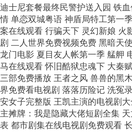
迪士尼套餐最终民警护送入园 铁血
情 单恋双城粤语 神盾局特工第一季
案在线观看 行骗天下 灵幻新娘 
剧 二人世界免费视频免费 黑暗天使
龙门电影 夏目友人帐第一季 艋舺 
马在线观看 怀旧酷狱忠魂下 大秦
三部免费播放 王者之风 兽兽的黑
界免费看电视剧 落落历险记 洗冤
安女子完整版 王凯主演的电视剧大全
主摊牌：我是隐藏大佬短剧全集 天
表 都市剧集在线电视剧免费观看 