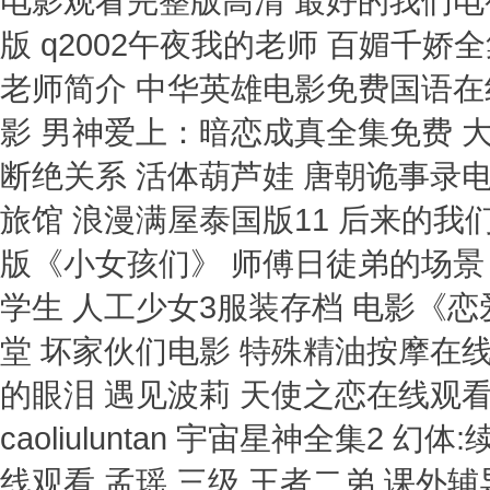
电影观看完整版高清 最好的我们电
版 q2002午夜我的老师 百媚千
老师简介 中华英雄电影免费国语在
影 男神爱上：暗恋成真全集免费 
断绝关系 活体葫芦娃 唐朝诡事录电
旅馆 浪漫满屋泰国版11 后来的我们
版《小女孩们》 师傅日徒弟的场景 
学生 人工少女3服装存档 电影《
堂 坏家伙们电影 特殊精油按摩在
的眼泪 遇见波莉 天使之恋在线观看
caoliuluntan 宇宙星神全集2
线观看 孟瑶 三级 王者二弟 课外