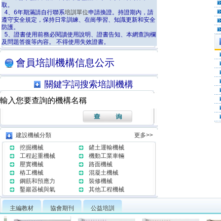
取。
4、6年期滿請自行聯系
培訓單位
申請換證。持證期內，請
遵守安全規定，保持日常訓練、在崗學習、知識更新和安全
防護。
5、證書使用前務必閱讀使用說明、證書告知、本網查詢欄
及問題答復等內容。 不得使用失效證書。
會員培訓機構信息公示
關鍵字詞搜索培訓機構
建設機械分類
更多>>
挖掘機械
鏟土運輸機械
工程起重機械
機動工業車輛
壓實機械
路面機械
樁工機械
混凝土機械
鋼筋和預應力
裝修機械
鑿巖器械與氣
其他工程機械
主編教材
協會期刊
公益培訓