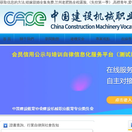
获取信息的方法,错嫁甜婚全集免费,兰州老肥熟全程露脸,《失控第一季》,高楞青年,爱
首 頁
關于我們
新聞動態
建機安全
專家視點
在線學
證書查詢、行業自律與社會告知