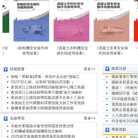
《銑刨機安全操作與
《混凝土布料機安全
《混凝土泵車安全操
《預應力
使用保養》
操作與使用保養》
作與使用保養》
化施工
政策法規
技能競賽
更多>>
致敬！勞動者|譚勇：焊花中走出的“湖湘工
國家重拳打擊整
2023“匠心杯、出彩杯”技能比武活動（
國家各部委及地
會員浙江公路技師學院試驗檢測中心職工執裁
重磅！《特種作
會員浙江公路技師學院學子榮獲“南方測繪杯
國務院印發《城
會員浙江公路技師學院集訓選手在第十三屆全
2026版建筑
本會副主任中聯重科譚勇技能大師工作室視頻
電商新規全解析
建機專委會譚勇大師開講傳授焊接技藝
電商企業最新提示
人力資源社會保
在線學習
更多>>
抖音發布202
吊籃作業風險分級管理與隱患排查治理
專家視點
工程機械電動挖掘機類別全解析
2025低空裝備典型應用場景與應用案例
實事求是