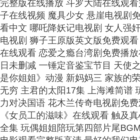
完整版在线播放 斗罗大陆在线观看完
子在线视频 魔具少女 悬崖电视剧
看中文 哪吒降妖记电视剧 女人强
电视剧 狮子王原版英文版免费观看 切
在线观看 恋爱之瘾台湾剧免费播放
日未删减 一锤定音鉴宝节目 天使
是你姐姐》动漫 新妈妈三 家族的荣
无穷 主君的太阳17集 上海滩简谱
力对决国语 花木兰传奇电视剧免费
《女员工的滋味》在线观看 触及真
全集 玩偶姐姐陪玩第四部片尾BGM