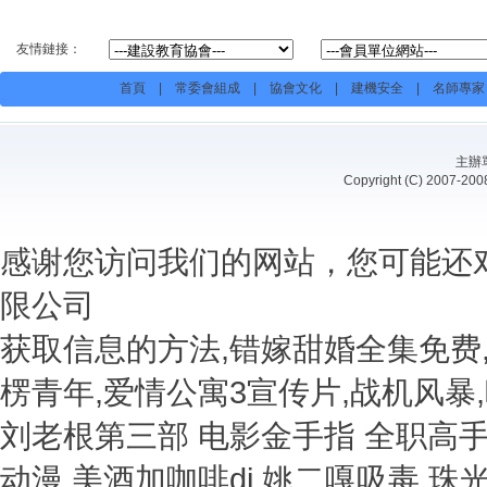
友情鏈接：
首頁
|
常委會組成
|
協會文化
|
建機安全
|
名師專家
主辦
Copyright (C) 20
感谢您访问我们的网站，您可能还
限公司
获取信息的方法,错嫁甜婚全集免费
楞青年,爱情公寓3宣传片,战机风暴
刘老根第三部 电影金手指 全职高
动漫 美酒加咖啡dj 姚二嘎吸毒 