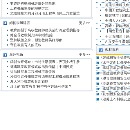
非道路移動機械詳細分類匯總
從建筑業科技創
工程機械主要的驅動方式
中國工程院院士
危險性較大的分部分項工程專項施工方案嚴重
數智城市 | 智
全國人大代表、
師德學風建設
更多>>
高峰：智能機器
教育部關于高校教師師德失范行為處理的指導
【兩會聲音】鄒
健全長效機制,筑牢師德防線
十五五開局！
堅持以德立身，塑造教師美好形象
AI在安全生產
守住教書育人的底線
教材資料
海外視角
更多>>
《裝載機安全操作
鑄就未來傳奇：卡特彼勒廣邀世界頂尖機手參
《水平定向鉆機安
德國職業教育模式啟示與借鑒｜中國投資
中國建設教育發展年
從法國展看工程機械市場發展
中國建設教育發展年
沙特引進柳州職業技術學院工程機械職教標準
《瀝青攤鋪機安全
澳大利亞職業教育新戰略
《高處作業吊籃安
瑞士的“職業教育”模型有何經驗可借鑒？
中國建設教育發展年
《銑刨機安全操作
《混凝土布料機安