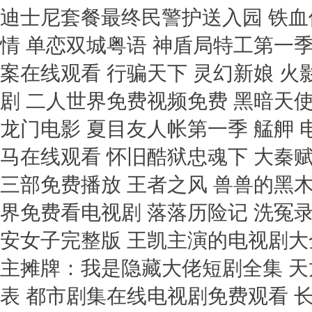
迪士尼套餐最终民警护送入园 铁血
情 单恋双城粤语 神盾局特工第一季
案在线观看 行骗天下 灵幻新娘 
剧 二人世界免费视频免费 黑暗天使
龙门电影 夏目友人帐第一季 艋舺 
马在线观看 怀旧酷狱忠魂下 大秦
三部免费播放 王者之风 兽兽的黑
界免费看电视剧 落落历险记 洗冤
安女子完整版 王凯主演的电视剧大全
主摊牌：我是隐藏大佬短剧全集 天
表 都市剧集在线电视剧免费观看 