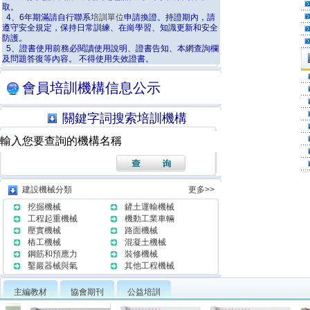
取。
4、6年期滿請自行聯系
培訓單位
申請換證。持證期內，請
遵守安全規定，保持日常訓練、在崗學習、知識更新和安全
防護。
5、證書使用前務必閱讀使用說明、證書告知、本網查詢欄
及問題答復等內容。 不得使用失效證書。
會員培訓機構信息公示
關鍵字詞搜索培訓機構
建設機械分類
更多>>
挖掘機械
鏟土運輸機械
工程起重機械
機動工業車輛
壓實機械
路面機械
樁工機械
混凝土機械
鋼筋和預應力
裝修機械
鑿巖器械與氣
其他工程機械
主編教材
協會期刊
公益培訓