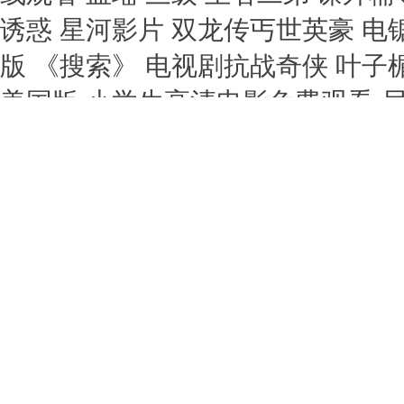
诱惑 星河影片 双龙传丐世英豪 
版 《搜索》 电视剧抗战奇侠 叶
美国版 小学生高清电影免费观看 
载 zeus残酷女战士系列 双龙传丐
小蕙 桃色 非常大状粤语 无彩限的
侠2 蟒蛇大战 迦楠大人的白给是恶
费 电影《法国空姐2》 婚姻攻略
通话版免费观看 法国空姐2018不难
里尔斯中国 《葡萄成熟时》短剧全
高清在线观看 小call 宅之小恶魔
版高清 《美丽小蜜桃》1 动漫美