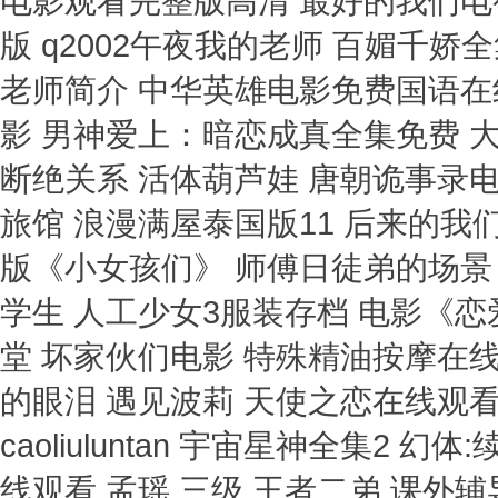
电影观看完整版高清 最好的我们电
版 q2002午夜我的老师 百媚千
老师简介 中华英雄电影免费国语在
影 男神爱上：暗恋成真全集免费 
断绝关系 活体葫芦娃 唐朝诡事录电
旅馆 浪漫满屋泰国版11 后来的我们
版《小女孩们》 师傅日徒弟的场景 
学生 人工少女3服装存档 电影《
堂 坏家伙们电影 特殊精油按摩在
的眼泪 遇见波莉 天使之恋在线观看
caoliuluntan 宇宙星神全集2
线观看 孟瑶 三级 王者二弟 课外