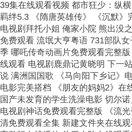
39集在线观看视频 都市狂少：纵
羁绊5.3 《隋唐英雄传》 《沉默
电视剧拜托小姐 俺家小院 熊出没
免费观看 流氓大亨粤语 731部队
季 哪吒传奇动画片免费观看完整版
线观看 电视剧鹿鼎记黄晓明 下一站
说 满洲国国歌 《马向阳下乡记》
电影完美搭档 《朋友的妈妈2》在
国产未发育的学生洗澡电影 切尔诺
电视剧神话免费观看完整版 《流光
清免费观看全集 新建文件夹在线观