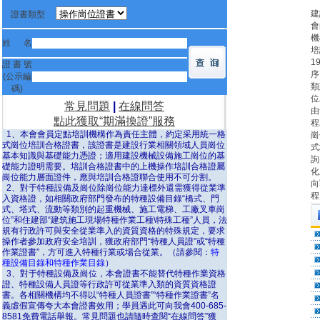
建
證書類型
會
機
姓 名
培
1
證 書 號
序
(公示編
類
碼)
位
常見問題
|
在線問答
由
點此獲取“期滿換證”服務
程
1、本會會員定點培訓機構作為責任主體，約定采用統一格
崗
式崗位培訓合格證書，該證書是建設行業相關領域人員崗位
式
基本知識與基礎能力憑證；適用建設機械設備施工崗位的基
詢
礎能力證明需要。培訓合格證書中的上機操作培訓合格證屬
化
崗位能力層面證件，應與培訓合格證聯合使用不可分割。
向
2、對于特種設備及崗位除崗位能力達標外還需獲得從業準
程
入資格證，如相關政府部門發布的特種設備目錄“橋式、門
式、塔式、流動等類別的起重機械、施工電梯、工廠叉車崗
位”和住建部“建筑施工現場特種作業工種\特殊工種”人員，法
規有行政許可與安全從業準入的資質資格的特殊規定，要求
操作者參加政府安全培訓，獲政府部門“特種人員證”或“特種
作業證書”，方可進入特種行業或場合從業。（請參閱：
特
種設備目錄和特種作業目錄
）
3、對于特種設備及崗位，本會證書不能替代特種作業資格
證、特種設備人員證等行政許可從業準入類的資質資格證
書。各相關機構均不得以“特種人員證書”“特種作業證書”名
義虛假宣傳夸大本會證書效用；學員遇此可向我會400-685-
8581免費電話舉報。常見問題也請隨時查閱“在線問答”獲